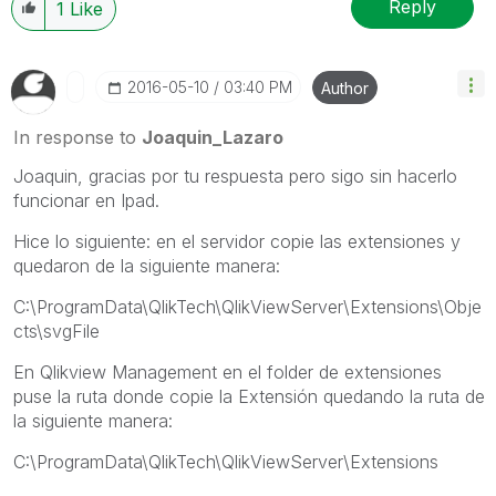
Reply
1
Like
‎2016-05-10
03:40 PM
Author
In response to
Joaquin_Lazaro
Joaquin, gracias por tu respuesta pero sigo sin hacerlo
funcionar en Ipad.
Hice lo siguiente: en el servidor copie las extensiones y
quedaron de la siguiente manera:
C:\ProgramData\QlikTech\QlikViewServer\Extensions\Obje
cts\svgFile
En Qlikview Management en el folder de extensiones
puse la ruta donde copie la Extensión quedando la ruta de
la siguiente manera:
C:\ProgramData\QlikTech\QlikViewServer\Extensions