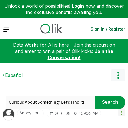
Unlock a world of possibilities!
Login
now and discover
the exclusive benefits awaiting you.
Expand
Sign In / Register
Data Works for AI is here - Join the discussion
and enter to win a pair of Qlik kicks:
Join the
Conversation!
Español
Search
Anonymous
‎2016-08-02
09:23 AM