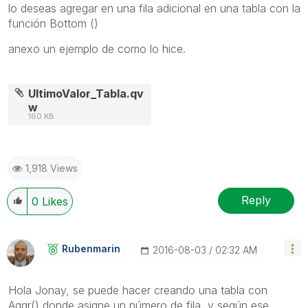
lo deseas agregar en una fila adicional en una tabla con la
función Bottom ()
anexo un ejemplo de como lo hice.
UltimoValor_Tabla.qv
w
160 KB
1,918 Views
Reply
0
Likes
Rubenmarin
‎2016-08-03
02:32 AM
Hola Jonay, se puede hacer creando una tabla con
Aggr() donde asigne un número de fila, y según ese