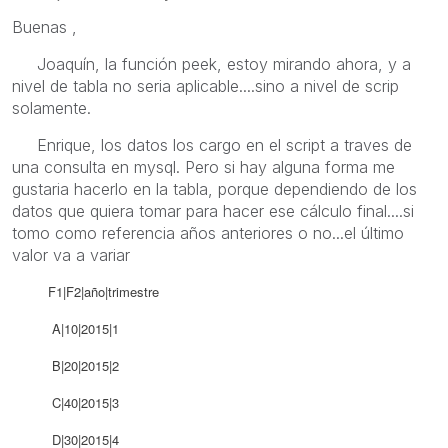
Buenas ,
Joaquín, la función peek, estoy mirando ahora, y a
nivel de tabla no seria aplicable....sino a nivel de scrip
solamente.
Enrique, los datos los cargo en el script a traves de
una consulta en mysql. Pero si hay alguna forma me
gustaria hacerlo en la tabla, porque dependiendo de los
datos que quiera tomar para hacer ese cálculo final....si
tomo como referencia años anteriores o no...el último
valor va a variar
F1|F2|año|trimestre
A|10|2015|1
B|20|2015|2
C|40|2015|3
D|30|2015|4