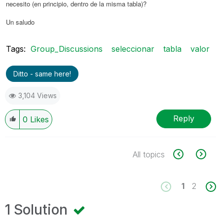
necesito (en principio, dentro de la misma tabla)?
Un saludo
Tags:
Group_Discussions
seleccionar
tabla
valor
Ditto - same here!
3,104 Views
Reply
0
Likes
All topics
1
2
1 Solution