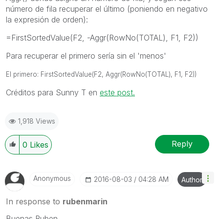
número de fila recuperar el último (poniendo en negativo
la expresión de orden):
=FirstSortedValue(F2, -Aggr(RowNo(TOTAL), F1, F2))
Para recuperar el primero sería sin el 'menos'
El primero: FirstSortedValue(F2, Aggr(RowNo(TOTAL), F1, F2))
Créditos para Sunny T en
este post.
1,918 Views
Reply
0
Likes
Anonymous
‎2016-08-03
04:28 AM
Author
In response to
rubenmarin
Buenas Ruben,