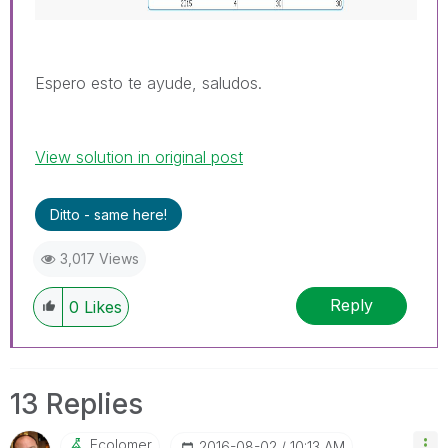
Espero esto te ayude, saludos.
View solution in original post
Ditto - same here!
3,017 Views
Reply
0
Likes
13 Replies
Ecolomer
‎2016-08-02
10:13 AM