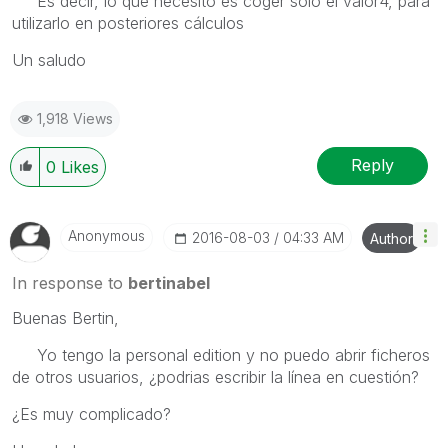
Es decir, lo que necesito es coger solo el valor4, para
utilizarlo en posteriores cálculos
Un saludo
1,918 Views
Reply
0
Likes
Anonymous
‎2016-08-03
04:33 AM
Author
In response to
bertinabel
Buenas Bertin,
Yo tengo la personal edition y no puedo abrir ficheros
de otros usuarios, ¿podrias escribir la línea en cuestión?
¿Es muy complicado?