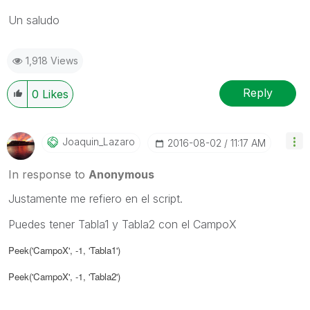
Un saludo
1,918 Views
Reply
0
Likes
Joaquin_Lazaro
‎2016-08-02
11:17 AM
In response to
Anonymous
Justamente me refiero en el script.
Puedes tener Tabla1 y Tabla2 con el CampoX
Peek('
CampoX
', -1, '
Tabla1
')
Peek('
CampoX
', -1, '
Tabla2
')