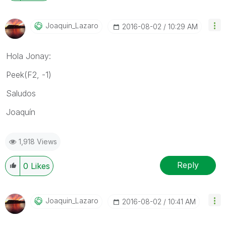
Joaquin_Lazaro
‎2016-08-02
10:29 AM
Hola Jonay:
Peek(F2, -1)
Saludos
Joaquín
1,918 Views
Reply
0
Likes
Joaquin_Lazaro
‎2016-08-02
10:41 AM