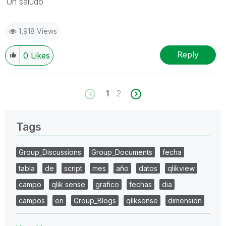
Un saludo
1,918 Views
Reply
0
Likes
1
2
Tags
Group_Discussions
Group_Documents
fecha
tabla
de
script
mes
año
datos
qlikview
campo
qlik sense
grafico
fechas
dia
campos
en
Group_Blogs
qliksense
dimension