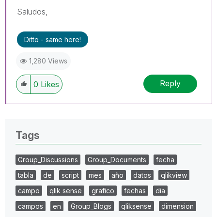
Saludos,
Ditto - same here!
1,280 Views
Reply
0
Likes
Tags
Group_Discussions
Group_Documents
fecha
tabla
de
script
mes
año
datos
qlikview
campo
qlik sense
grafico
fechas
dia
campos
en
Group_Blogs
qliksense
dimension