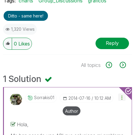
Tags:
charts
Group_Discussions
gráficos
Ditto - same here!
1,320 Views
Reply
0
Likes
All topics
1 Solution
Sorrakis01
‎2014-07-16
10:12 AM
Author
Hola,