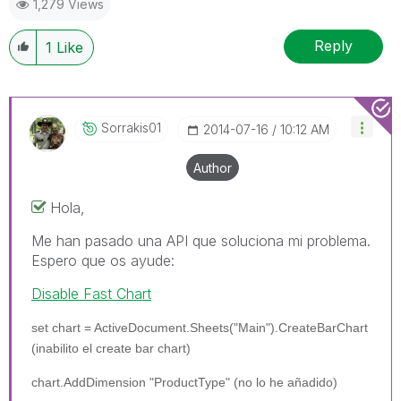
1,279 Views
Reply
1
Like
Sorrakis01
‎2014-07-16
10:12 AM
Author
Hola,
Me han pasado una API que soluciona mi problema.
Espero que os ayude:
Disable Fast Chart
set chart = ActiveDocument.Sheets("Main").CreateBarChart
(inabilito el create bar chart)
chart.AddDimension "ProductType" (no lo he añadido)