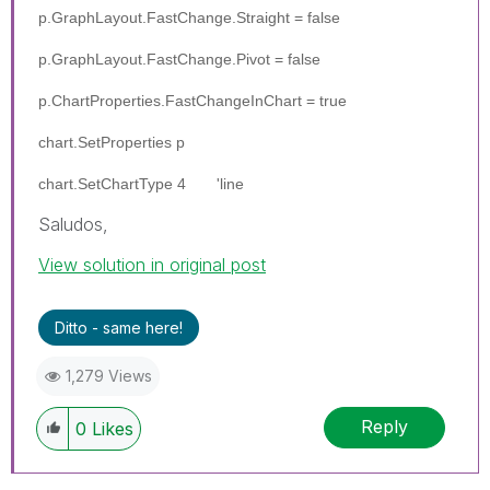
p.GraphLayout.FastChange.Straight = false
p.GraphLayout.FastChange.Pivot = false
p.ChartProperties.FastChangeInChart = true
chart.SetProperties p
chart.SetChartType 4 'line
Saludos,
View solution in original post
Ditto - same here!
1,279 Views
Reply
0
Likes