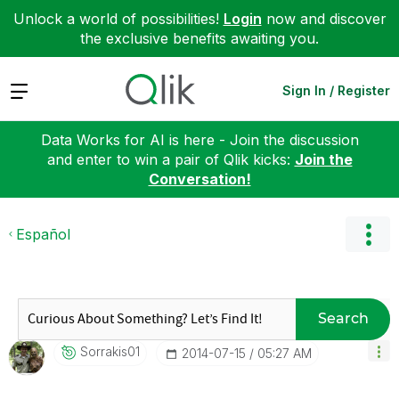
Unlock a world of possibilities!
Login
now and discover
the exclusive benefits awaiting you.
Expand
Sign In / Register
Data Works for AI is here - Join the discussion
and enter to win a pair of Qlik kicks:
Join the
Conversation!
Español
Search
Sorrakis01
‎2014-07-15
05:27 AM