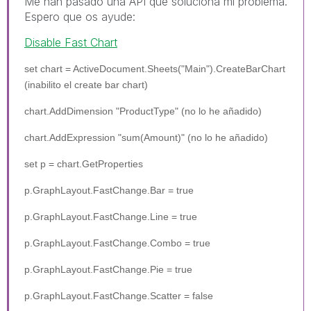
Me han pasado una API que soluciona mi problema.
Espero que os ayude:
Disable Fast Chart
set chart = ActiveDocument.Sheets("Main").CreateBarChart
(inabilito el create bar chart)
chart.AddDimension "ProductType" (no lo he añadido)
chart.AddExpression "sum(Amount)" (no lo he añadido)
set p = chart.GetProperties
p.GraphLayout.FastChange.Bar = true
p.GraphLayout.FastChange.Line = true
p.GraphLayout.FastChange.Combo = true
p.GraphLayout.FastChange.Pie = true
p.GraphLayout.FastChange.Scatter = false