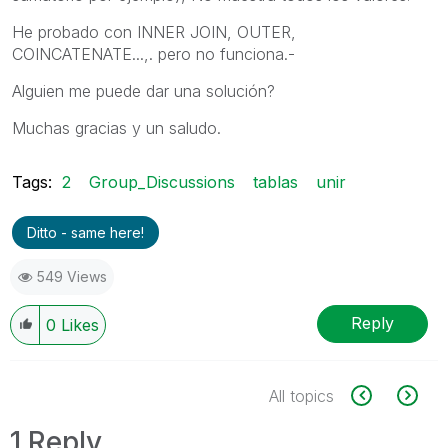
He probado con INNER JOIN, OUTER,
COINCATENATE...,. pero no funciona.-
Alguien me puede dar una solución?
Muchas gracias y un saludo.
Tags:
2
Group_Discussions
tablas
unir
Ditto - same here!
549 Views
Reply
0
Likes
All topics
1 Reply