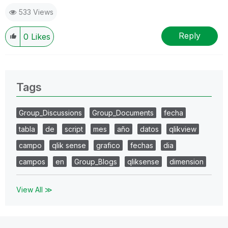
533 Views
Reply
0
Likes
Tags
Group_Discussions
Group_Documents
fecha
tabla
de
script
mes
año
datos
qlikview
campo
qlik sense
grafico
fechas
dia
campos
en
Group_Blogs
qliksense
dimension
View All ≫