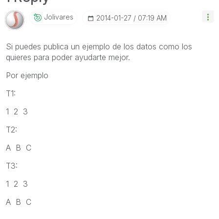
Jolivares
‎2014-01-27
07:19 AM
Si puedes publica un ejemplo de los datos como los
quieres para poder ayudarte mejor.
Por ejemplo
T1:
1 2 3
T2:
A B C
T3:
1 2 3
A B C