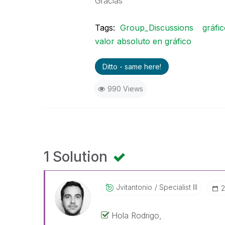
Gracias
Tags:
Group_Discussions
gráfi
valor absoluto en gráfico
Ditto - same here!
990 Views
1 Solution
Jvitantonio
Specialist III
‎
Hola Rodrigo,