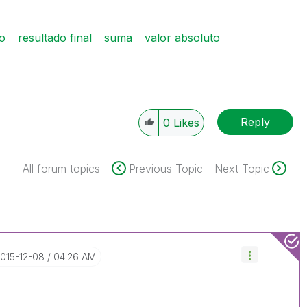
co
resultado final
suma
valor absoluto
Reply
0
Likes
All forum topics
Previous Topic
Next Topic
2015-12-08
04:26 AM