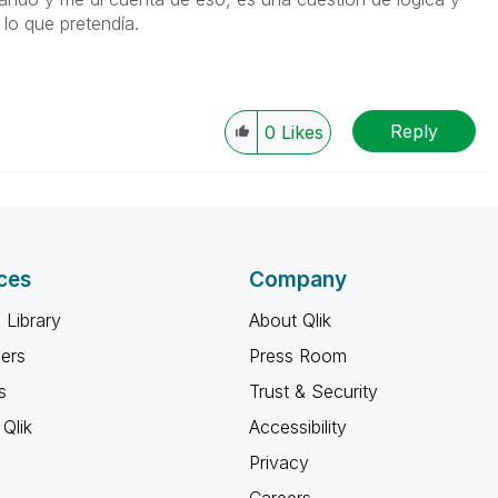
 lo que pretendía.
Reply
0
Likes
ces
Company
 Library
About Qlik
ners
Press Room
s
Trust & Security
Qlik
Accessibility
Privacy