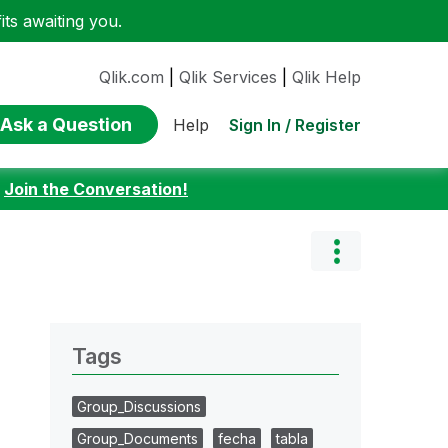
ts awaiting you.
Qlik.com
|
Qlik Services
|
Qlik Help
Ask a Question
Sign In / Register
Help
:
Join the Conversation!
Tags
Group_Discussions
Group_Documents
fecha
tabla