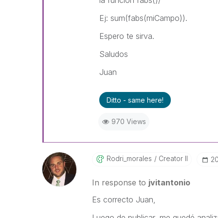
la funcion fabs()/
Ej: sum(fabs(miCampo)).
Espero te sirva.
Saludos
Juan
Ditto - same here!
970 Views
Rodri_morales
Creator II
‎2
In response to
jvitantonio
Es correcto Juan,
Luego de publicar, me quedé analiz