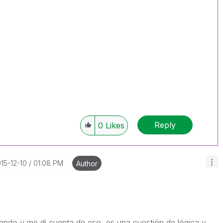
Reply
0
Likes
015-12-10
01:08 PM
Author
ando y me di cuenta de eso, es una cuestión de lógica y