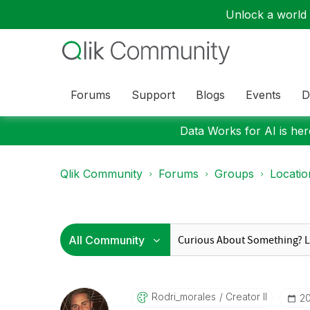
Unlock a world o
Forums
Support
Blogs
Events
D
Data Works for AI is here
Qlik Community
Forums
Groups
Locati
Rodri_morales
Creator II
‎2