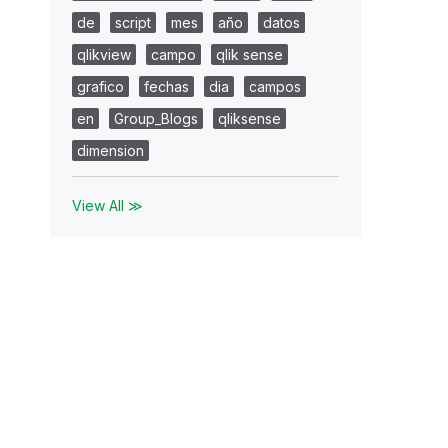
de
script
mes
año
datos
qlikview
campo
qlik sense
grafico
fechas
dia
campos
en
Group_Blogs
qliksense
dimension
View All ≫