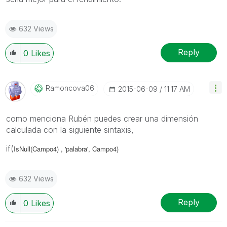
632 Views
Reply
0
Likes
Ramoncova06
‎2015-06-09
11:17 AM
como menciona Rubén puedes crear una dimensión
calculada con la siguiente sintaxis,
if(
IsNull(Campo4) , 'palabra', Campo4)
632 Views
Reply
0
Likes