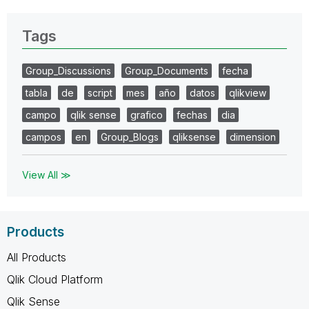
Tags
Group_Discussions
Group_Documents
fecha
tabla
de
script
mes
año
datos
qlikview
campo
qlik sense
grafico
fechas
dia
campos
en
Group_Blogs
qliksense
dimension
View All ≫
Products
All Products
Qlik Cloud Platform
Qlik Sense