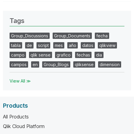
Tags
Group_Discussions
Group_Documents
fecha
tabla
de
script
mes
año
datos
qlikview
campo
qlik sense
grafico
fechas
dia
campos
en
Group_Blogs
qliksense
dimension
View All ≫
Products
All Products
Qlik Cloud Platform