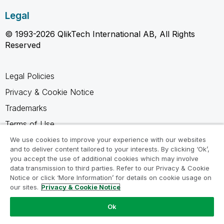
Legal
© 1993-2026 QlikTech International AB, All Rights
Reserved
Legal Policies
Privacy & Cookie Notice
Trademarks
Terms of Use
Legal Agreements
We use cookies to improve your experience with our websites
and to deliver content tailored to your interests. By clicking ‘Ok’,
Product Terms
you accept the use of additional cookies which may involve
data transmission to third parties. Refer to our Privacy & Cookie
Do not share my info
Notice or click ‘More Information’ for details on cookie usage on
our sites.
Privacy & Cookie Notice
Ok