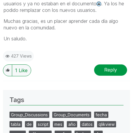
usuarios y ya no estaban en el documento
. Ya los he
podido remplazar con los nuevos usuarios.
Muchas gracias, es un placer aprender cada día algo
nuevo en la comunidad.
Un saludo.
427 Views
Reply
1
Like
Tags
Group_Discussions
Group_Documents
fecha
tabla
de
script
mes
año
datos
qlikview