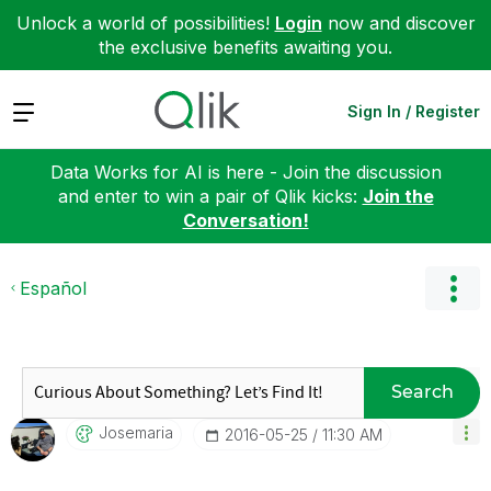
Unlock a world of possibilities!
Login
now and discover
the exclusive benefits awaiting you.
Expand
Sign In / Register
Data Works for AI is here - Join the discussion
and enter to win a pair of Qlik kicks:
Join the
Conversation!
Español
Search
Josemaria
‎2016-05-25
11:30 AM