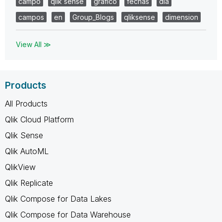
campo
qlik sense
grafico
fechas
dia
campos
en
Group_Blogs
qliksense
dimension
View All ≫
Products
All Products
Qlik Cloud Platform
Qlik Sense
Qlik AutoML
QlikView
Qlik Replicate
Qlik Compose for Data Lakes
Qlik Compose for Data Warehouse