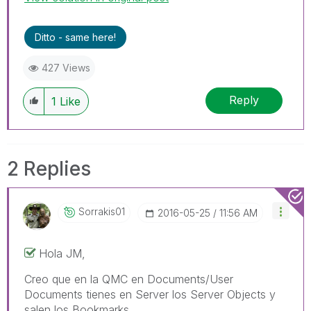
Ditto - same here!
427 Views
Reply
1
Like
2 Replies
Sorrakis01
‎2016-05-25
11:56 AM
Hola JM,
Creo que en la QMC en Documents/User
Documents tienes en Server los Server Objects y
salen los Bookmarks....