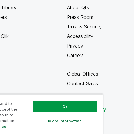
 Library
About Qlik
ners
Press Room
s
Trust & Security
Qlik
Accessibility
Privacy
Careers
Global Offices
Contact Sales
 and to
Ok
Qlik Community
accept the
to third
ormation’
More Information
tice