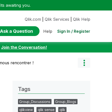
ts awaiting you.
Qlik.com
|
Qlik Services
|
Qlik Help
Ask a Question
Sign In / Register
Help
:
Join the Conversation!
nous rencontrer !
Tags
Group_Discussions
Group_Blogs
qlikview
qlik sense
qlik