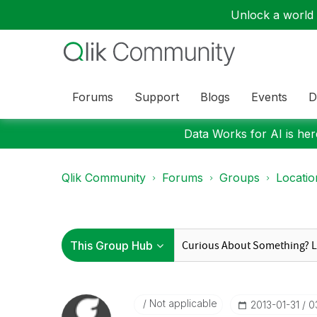
Unlock a world o
Forums
Support
Blogs
Events
D
Data Works for AI is here
Qlik Community
Forums
Groups
Locati
Not applicable
‎2013-01-31
0