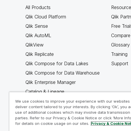
All Products
Resource
Qlik Cloud Platform
Qlik Part
Qlik Sense
Free Trial
Qlik AutoML
Compare 
QlikView
Glossary
Qlik Replicate
Training
Qlik Compose for Data Lakes
Support
Qlik Compose for Data Warehouse
Qlik Enterprise Manager
Catalog & Lineage
Qlik Gold Client
We use cookies to improve your experience with our websites
deliver content tailored to your interests. By clicking ‘Ok’, you 
Why Qlik
use of additional cookies which may involve data transmission 
parties. Refer to our Privacy & Cookie Notice or click ‘More Inf
for details on cookie usage on our sites.
Privacy & Cookie No