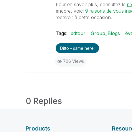
Pour en savoir plus, consultez le
p
encore, voici
9 raisons de vous insc
recevoir à cette occasion.
Tags:
bdtour
Group_Blogs
év
Ditto - same here!
706 Views
0 Replies
Products
Resour