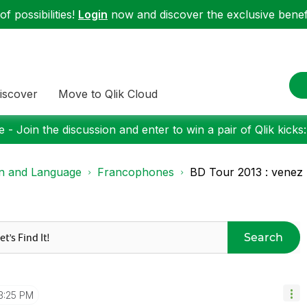
f possibilities!
Login
now and discover the exclusive benefi
iscover
Move to Qlik Cloud
 - Join the discussion and enter to win a pair of Qlik kicks
on and Language
Francophones
BD Tour 2013 : venez 
Search
3:25 PM