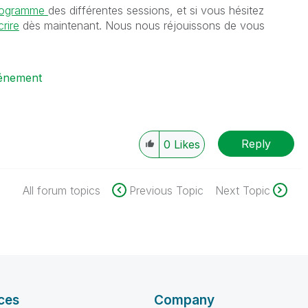
rogramme
des différentes sessions, et si vous hésitez
rire
dès maintenant. Nous nous réjouissons de vous
énement
Reply
0
Likes
All forum topics
Previous Topic
Next Topic
ces
Company