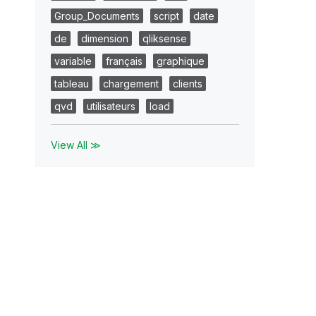
Group_Documents
script
date
de
dimension
qliksense
variable
français
graphique
tableau
chargement
clients
qvd
utilisateurs
load
View All ≫