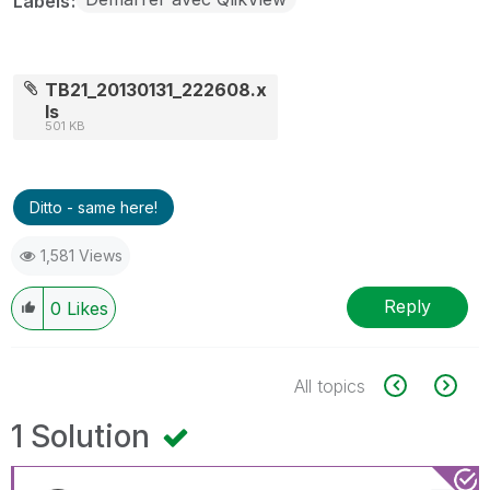
Labels
TB21_20130131_222608.x
ls
501 KB
Ditto - same here!
1,581 Views
Reply
0
Likes
All topics
1 Solution