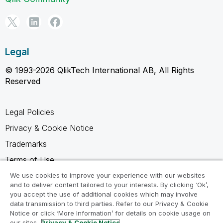
Legal
© 1993-2026 QlikTech International AB, All Rights
Reserved
Legal Policies
Privacy & Cookie Notice
Trademarks
Terms of Use
Legal Agreements
We use cookies to improve your experience with our websites
and to deliver content tailored to your interests. By clicking ‘Ok’,
Product Terms
you accept the use of additional cookies which may involve
data transmission to third parties. Refer to our Privacy & Cookie
Do not share my info
Notice or click ‘More Information’ for details on cookie usage on
our sites.
Privacy & Cookie Notice