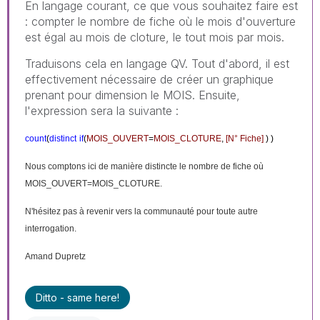
En langage courant, ce que vous souhaitez faire est
: compter le nombre de fiche où le mois d'ouverture
est égal au mois de cloture, le tout mois par mois.
Traduisons cela en langage QV. Tout d'abord, il est
effectivement nécessaire de créer un graphique
prenant pour dimension le MOIS. Ensuite,
l'expression sera la suivante :
count
(
distinct
if
(
MOIS_OUVERT
=
MOIS_CLOTURE
,
[N° Fiche]
) )
Nous comptons ici de manière distincte le nombre de fiche où
MOIS_OUVERT=MOIS_CLOTURE.
N'hésitez pas à revenir vers la communauté pour toute autre
interrogation.
Amand Dupretz
Ditto - same here!