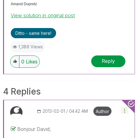
Amand Dupretz
View solution in original post
Ditto - same here!
1,389 Views
Reply
0
Likes
4 Replies
‎2013-02-01
04:42 AM
Author
Bonjour David,