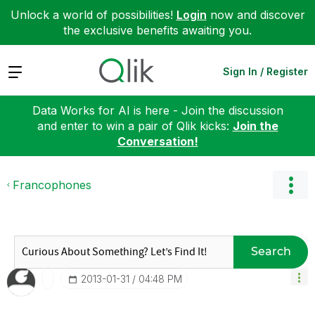
Unlock a world of possibilities!
Login
now and discover
the exclusive benefits awaiting you.
Expand
Sign In / Register
Data Works for AI is here - Join the discussion
and enter to win a pair of Qlik kicks:
Join the
Conversation!
Francophones
Search
‎2013-01-31
04:48 PM