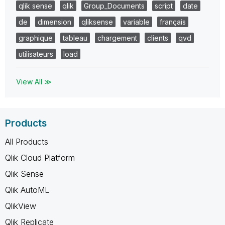
qlik sense
qlik
Group_Documents
script
date
de
dimension
qliksense
variable
français
graphique
tableau
chargement
clients
qvd
utilisateurs
load
View All ≫
Products
All Products
Qlik Cloud Platform
Qlik Sense
Qlik AutoML
QlikView
Qlik Replicate