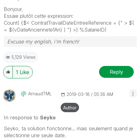
Bonjour,
Essaie plutôt cette expression:
Count( {$< ContratTravailDateEntreeReference = {" > $(
= $(vDateAnciennete1An) ) "} >} %SalarieID)
Excuse my english, i'm french!
5,129 Views
Reply
1
Like
ArnaudTML
‎2019-03-18
05:38 AM
Author
In response to
Seyko
Seyko, ta solution fonctionne... mais seulement quand je
sélectionne une seule date.