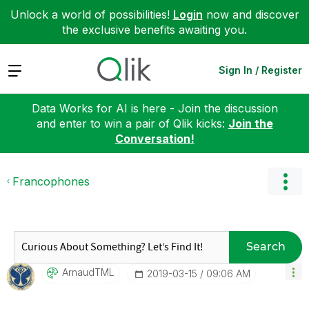
Unlock a world of possibilities!
Login
now and discover
the exclusive benefits awaiting you.
Expand
Sign In / Register
Data Works for AI is here - Join the discussion
and enter to win a pair of Qlik kicks:
Join the
Conversation!
Francophones
Search
ArnaudTML
‎2019-03-15
09:06 AM