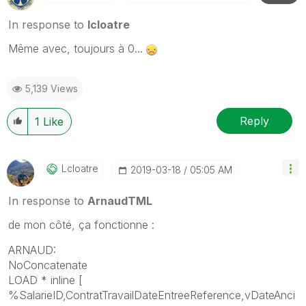
In response to
lcloatre
Même avec, toujours à 0...
5,139 Views
Reply
1
Like
Lcloatre
‎2019-03-18
05:05 AM
In response to
ArnaudTML
de mon côté, ça fonctionne :
ARNAUD:
NoConcatenate
LOAD * inline [
%SalarieID,ContratTravailDateEntreeReference,vDateAnci