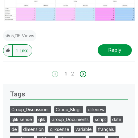
5,116 Views
Reply
1
Like
1
2
Tags
Group_Discussions
Group_Blogs
qlikview
qlik sense
qlik
Group_Documents
script
date
de
dimension
qliksense
variable
français