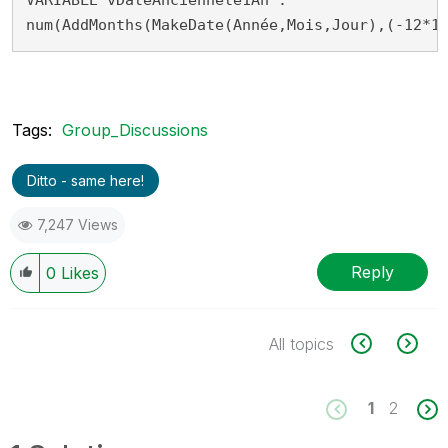
num(AddMonths(MakeDate(Année,Mois,Jour),(-12*1
Tags:
Group_Discussions
Ditto - same here!
7,247 Views
Reply
0
Likes
All topics
1
2