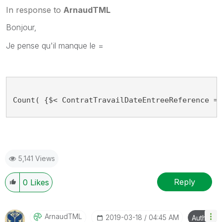
In response to
ArnaudTML
Bonjour,
Je pense qu'il manque le =
Count( {$< ContratTravailDateEntreeReference =
5,141 Views
Reply
0
Likes
ArnaudTML
‎2019-03-18
04:45 AM
Author