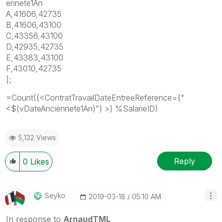
ennete1An
A,41606,42735
B,41606,43100
C,43356,43100
D,42935,42735
E,43383,43100
F,43010,42735
];
=Count({<ContratTravailDateEntreeReference={"
<$(vDateAnciennete1An)"} >} %SalarieID)
5,132 Views
Reply
0
Likes
Seyko
‎2019-03-18
05:10 AM
In response to
ArnaudTML