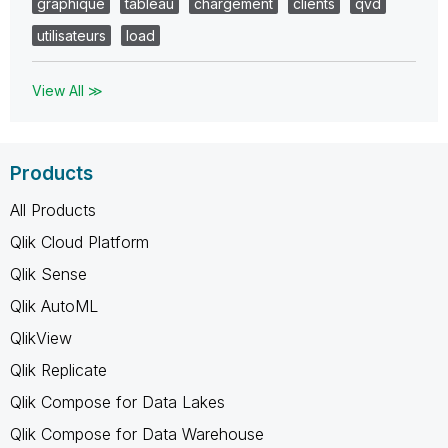
graphique
tableau
chargement
clients
qvd
utilisateurs
load
View All ≫
Products
All Products
Qlik Cloud Platform
Qlik Sense
Qlik AutoML
QlikView
Qlik Replicate
Qlik Compose for Data Lakes
Qlik Compose for Data Warehouse