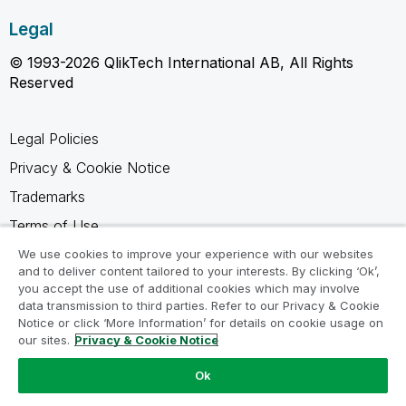
Legal
© 1993-2026 QlikTech International AB, All Rights
Reserved
Legal Policies
Privacy & Cookie Notice
Trademarks
Terms of Use
Legal Agreements
We use cookies to improve your experience with our websites
and to deliver content tailored to your interests. By clicking ‘Ok’,
Product Terms
you accept the use of additional cookies which may involve
data transmission to third parties. Refer to our Privacy & Cookie
Do not share my info
Notice or click ‘More Information’ for details on cookie usage on
our sites.
Privacy & Cookie Notice
Ok