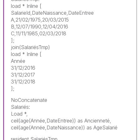
load * Inline [
SalarieId,DateNaissance,DateEntree
A,21/02/1975,20/03/2015
B,12/07/1990,12/04/2016
C,11/11/1985,02/03/2018
];
join(SalariésTmp)
load * Inline [
Année
31/12/2016
31/12/2017
31/12/2018
];
NoConcatenate
Salariés:
Load *,
ceil(age(Année,DateEntree)) as Ancienneté,
ceil(age(Année,DateNaissance)) as AgeSalarié
resident SalariésTmp