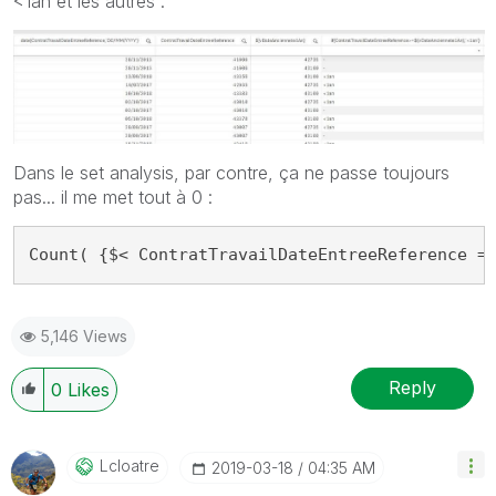
<1an et les autres :
Dans le set analysis, par contre, ça ne passe toujours
pas... il me met tout à 0 :
Count( {$< ContratTravailDateEntreeReference =
5,146 Views
Reply
0
Likes
Lcloatre
‎2019-03-18
04:35 AM