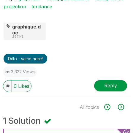
projection
tendance
graphique.d
oc
297 KB
Ditto - same here!
3,322 Views
Reply
0
Likes
All topics
1 Solution