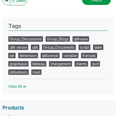
0
Likes
Tags
Group_Discussions
Group_Blogs
qlikview
qlik sense
qlik
Group_Documents
script
date
de
dimension
qliksense
variable
français
graphique
tableau
chargement
clients
qvd
utilisateurs
load
View All ≫
Products