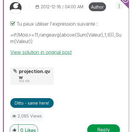
‎2012-12-18
04:00 AM
Author
Tu peux utiliser l'expression suivante :
=if(Mois>=11,rangeavg(above(Sum(Valeur),1,6)),Su
m(Valeur))
View solution in original post
projection.qv
w
156 KB
Ditto - same here!
2,085 Views
Reply
0
Likes