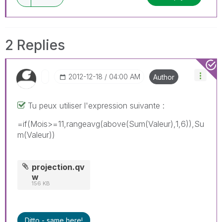
2 Replies
‎2012-12-18
04:00 AM
Author
Tu peux utiliser l'expression suivante :
=if(Mois>=11,rangeavg(above(Sum(Valeur),1,6)),Su
m(Valeur))
projection.qv
w
156 KB
Ditto - same here!