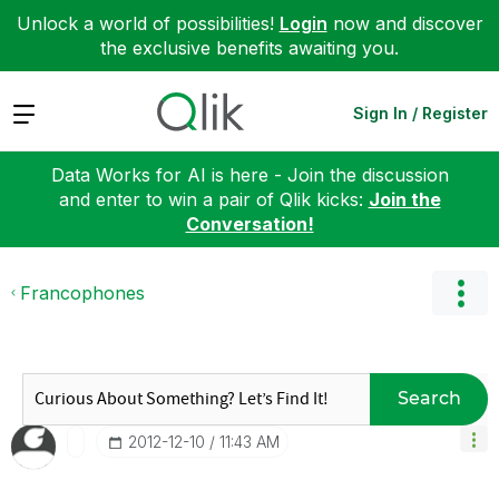
Unlock a world of possibilities!
Login
now and discover
the exclusive benefits awaiting you.
Expand
Sign In / Register
Data Works for AI is here - Join the discussion
and enter to win a pair of Qlik kicks:
Join the
Conversation!
Francophones
Search
‎2012-12-10
11:43 AM