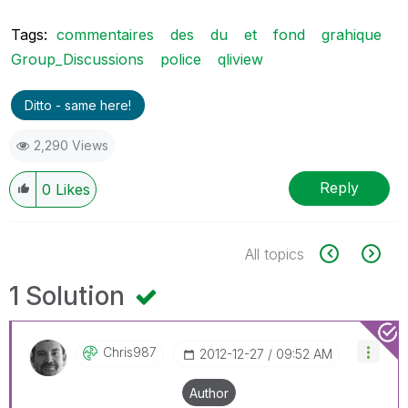
Tags:
commentaires
des
du
et
fond
grahique
Group_Discussions
police
qliview
Ditto - same here!
2,290 Views
Reply
0
Likes
All topics
1 Solution
Chris987
‎2012-12-27
09:52 AM
Author