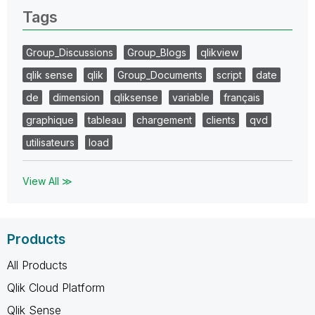
Tags
Group_Discussions
Group_Blogs
qlikview
qlik sense
qlik
Group_Documents
script
date
de
dimension
qliksense
variable
français
graphique
tableau
chargement
clients
qvd
utilisateurs
load
View All ≫
Products
All Products
Qlik Cloud Platform
Qlik Sense