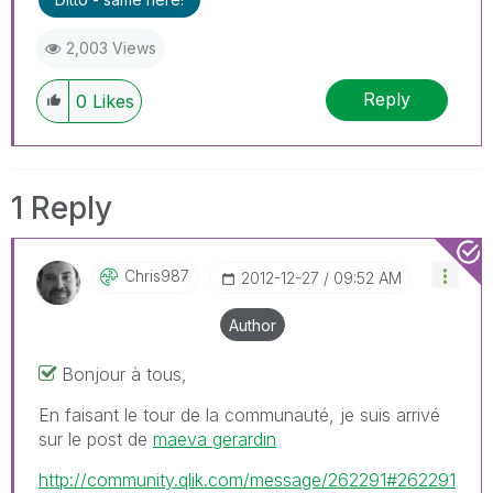
2,003 Views
Reply
0
Likes
1 Reply
Chris987
‎2012-12-27
09:52 AM
Author
Bonjour à tous,
En faisant le tour de la communauté, je suis arrivé
sur le post de
maeva gerardin
http://community.qlik.com/message/262291#262291