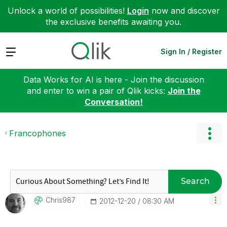
Unlock a world of possibilities!
Login
now and discover
the exclusive benefits awaiting you.
Expand
Sign In / Register
Data Works for AI is here - Join the discussion
and enter to win a pair of Qlik kicks:
Join the
Conversation!
Francophones
Search
Chris987
‎2012-12-20
08:30 AM