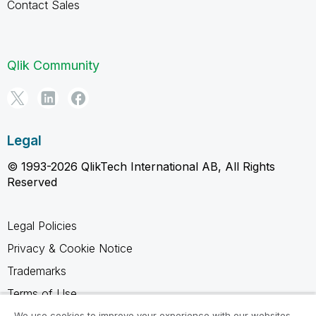
Contact Sales
Qlik Community
Legal
© 1993-2026 QlikTech International AB, All Rights
Reserved
Legal Policies
Privacy & Cookie Notice
Trademarks
Terms of Use
Legal Agreements
We use cookies to improve your experience with our websites