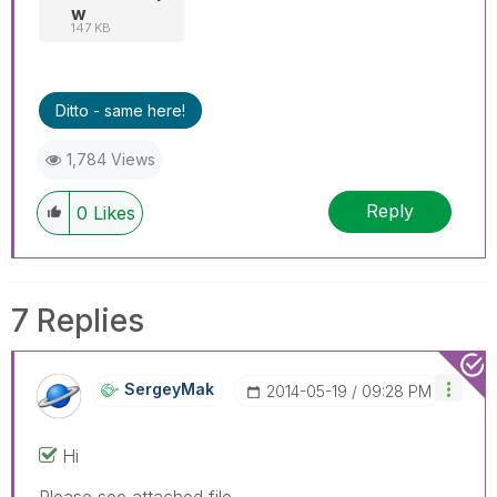
w
147 KB
Ditto - same here!
1,784 Views
Reply
0
Likes
7 Replies
SergeyMak
‎2014-05-19
09:28 PM
Hi
Please see attached file