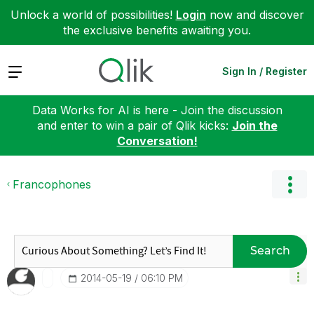
Unlock a world of possibilities!
Login
now and discover
the exclusive benefits awaiting you.
Expand
Sign In / Register
Data Works for AI is here - Join the discussion
and enter to win a pair of Qlik kicks:
Join the
Conversation!
Francophones
Search
‎2014-05-19
06:10 PM