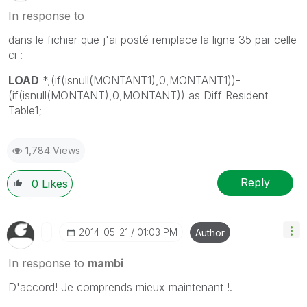
In response to
dans le fichier que j'ai posté remplace la ligne 35 par celle
ci :
LOAD
*,(
if
(
isnull
(
MONTANT1
),0,
MONTANT1
))-
(
if
(
isnull
(
MONTANT
),0,
MONTANT
))
as
Diff
Resident
Table1;
1,784 Views
Reply
0
Likes
‎2014-05-21
01:03 PM
Author
In response to
mambi
D'accord! Je comprends mieux maintenant !.