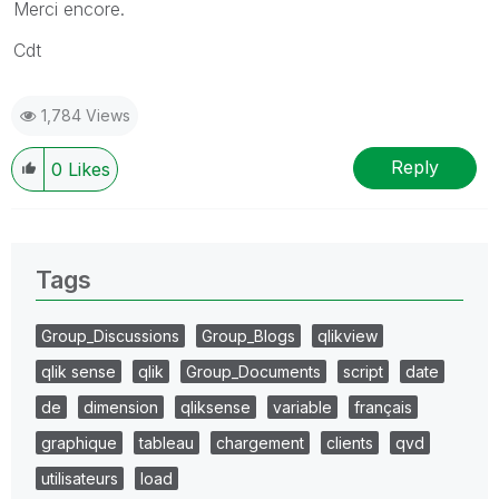
Merci encore.
Cdt
1,784 Views
Reply
0
Likes
Tags
Group_Discussions
Group_Blogs
qlikview
qlik sense
qlik
Group_Documents
script
date
de
dimension
qliksense
variable
français
graphique
tableau
chargement
clients
qvd
utilisateurs
load