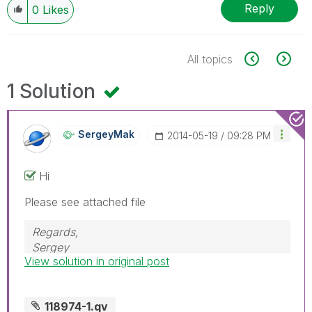
Reply
0
Likes
All topics
1 Solution
SergeyMak
‎2014-05-19
09:28 PM
Hi
Please see attached file
Regards,
Sergey
View solution in original post
118974-1.qv