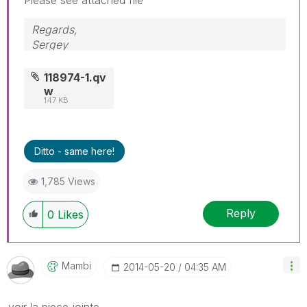
Regards,
Sergey
118974-1.qv
w
147 KB
Ditto - same here!
1,785 Views
Reply
0
Likes
Mambi
‎2014-05-20
04:35 AM
voir la piece jointe