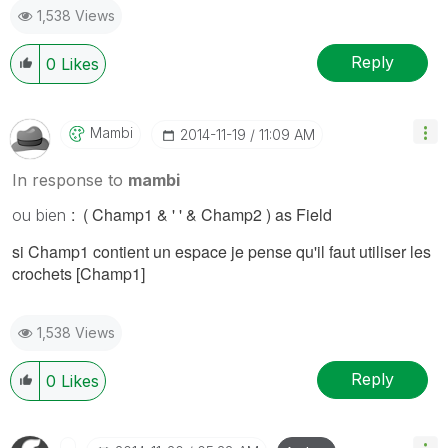
1,538 Views
Reply
0
Likes
Mambi
‎2014-11-19
11:09 AM
In response to
mambi
: ( Champ1 & ' ' &
Champ2 ) as Field
ou bien
si Champ1 contient un espace je pense qu'il faut utiliser les
crochets [Champ1]
1,538 Views
Reply
0
Likes