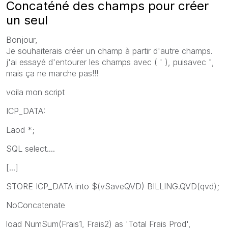
Concaténé des champs pour créer
un seul
Bonjour,
Je souhaiterais créer un champ à partir d'autre champs.
j'ai essayé d'entourer les champs avec ( ' ), puisavec ",
mais ça ne marche pas!!!
voila mon script
ICP_DATA:
Laod *;
SQL select....
[...]
STORE ICP_DATA into $(vSaveQVD) BILLING.QVD(qvd);
NoConcatenate
load NumSum(Frais1, Frais2) as 'Total Frais Prod',