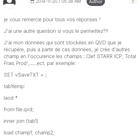
‎2014-11-20
05:38 AM
Author
je vous remercie pour tous vos réponses !
J'ai une autre question si vous le permettez?!!
J'ai mon données qui sont stockées en QVD que je
récupère, puis a partir de ces données, je crée d'autres
champ en l'occurence les champs : Clef STARR ICP, Total
Frais Prod',......ect. par exemple:
SET vSaveTXT =
;
tab1temp:
laod *
from file.qvd;
inner join (tab1)
load champ1, champ2;