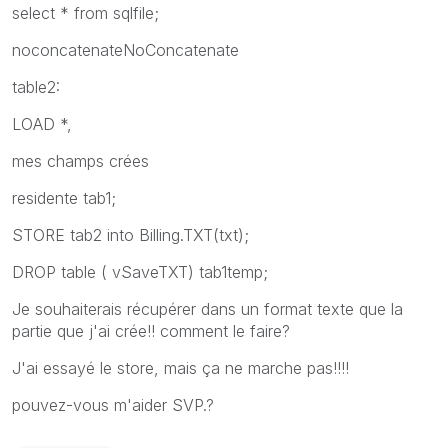
select * from sqlfile;
noconcatenateNoConcatenate
table2:
LOAD *,
mes champs crées
residente tab1;
STORE tab2 into Billing.TXT(txt);
DROP table ( vSaveTXT) tab1temp;
Je souhaiterais récupérer dans un format texte que la
partie que j'ai crée!! comment le faire?
J'ai essayé le store, mais ça ne marche pas!!!!
pouvez-vous m'aider SVP.?