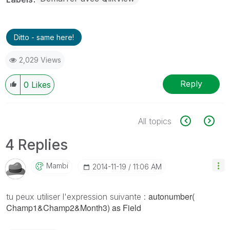
Ditto - same here!
2,029 Views
Reply
0
Likes
All topics
4 Replies
Mambi
‎2014-11-19
11:06 AM
autonumber(
tu peux utiliser l'expression suivante :
Champ1&
Champ2
&Month3) as Field