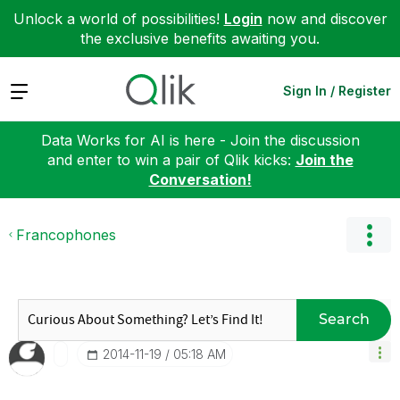
Unlock a world of possibilities!
Login
now and discover
the exclusive benefits awaiting you.
Expand
Sign In / Register
Data Works for AI is here - Join the discussion
and enter to win a pair of Qlik kicks:
Join the
Conversation!
Francophones
Search
‎2014-11-19
05:18 AM