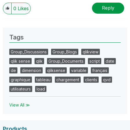
Reply
0
Likes
Tags
Group_Discussions
Group_Blogs
qlikview
qlik sense
qlik
Group_Documents
script
date
de
dimension
qliksense
variable
français
graphique
tableau
chargement
clients
qvd
utilisateurs
load
View All ≫
Products