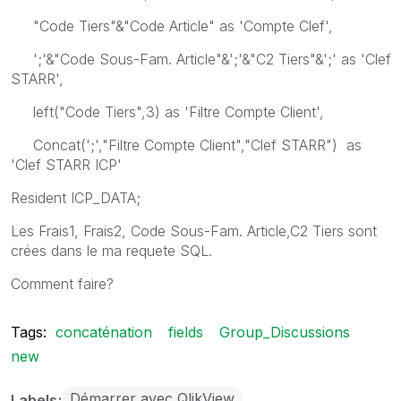
"Code Tiers"&"Code Article" as 'Compte Clef',
';'&"Code Sous-Fam. Article"&';'&"C2 Tiers"&';' as 'Clef
STARR',
left("Code Tiers",3) as 'Filtre Compte Client',
Concat(';',"Filtre Compte Client","Clef STARR") as
'Clef STARR ICP'
Resident ICP_DATA;
Les Frais1, Frais2, Code Sous-Fam. Article,C2 Tiers sont
crées dans le ma requete SQL.
Comment faire?
Tags:
concaténation
fields
Group_Discussions
new
Démarrer avec QlikView
Labels