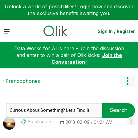
Unlock a world of possibilities!
Login
now and discover
the exclusive benefits awaiting you.
Expand
Sign In / Register
Data Works for AI is here - Join the discussion
and enter to win a pair of Qlik kicks:
Join the
Conversation!
Francophones
Search
Stephaniee
‎2018-02-09
04:24 AM