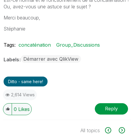
Ou, avez-vous une astuce sur le sujet ?
Merci beaucoup,
Stéphanie
Tags:
concaténation
Group_Discussions
Démarrer avec QlikView
Labels
Ditto - same here!
2,614 Views
Reply
0
Likes
All topics