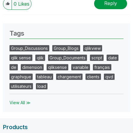
Reply
0
Likes
Tags
Group_Discussions
Group_Blogs
qlikview
qlik sense
qlik
Group_Documents
script
date
de
dimension
qliksense
variable
français
graphique
tableau
chargement
clients
qvd
utilisateurs
load
View All ≫
Products