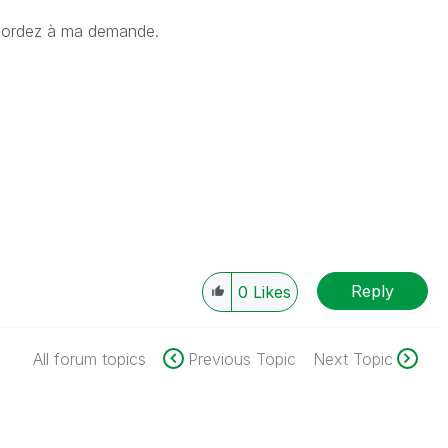
ccordez à ma demande.
Reply
0
Likes
All forum topics
Previous Topic
Next Topic