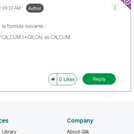
09:23 AM
Author
la formule suivante :
('CA_CUM')+CA,CA) as CA_CUM
Reply
0
Likes
ces
Company
 Library
About Qlik