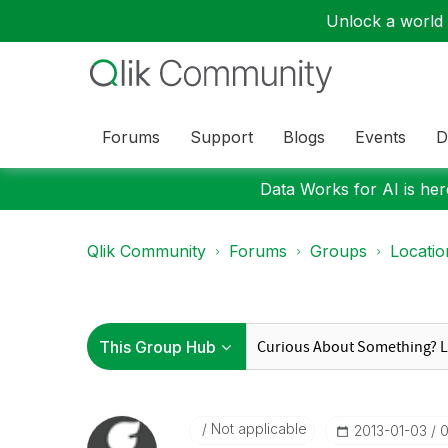
Unlock a world o
Forums
Support
Blogs
Events
D
Data Works for AI is here
Qlik Community
Forums
Groups
Locati
Not applicable
‎2013-01-03
0