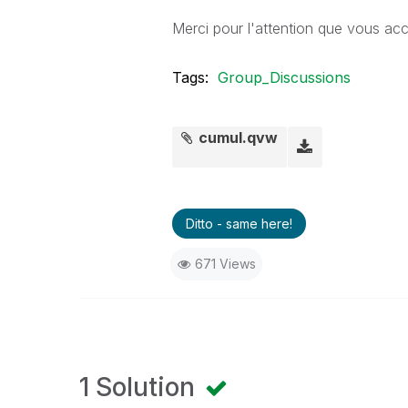
Merci pour l'attention que vous a
Tags:
Group_Discussions
cumul.qvw
Ditto - same here!
671 Views
1 Solution