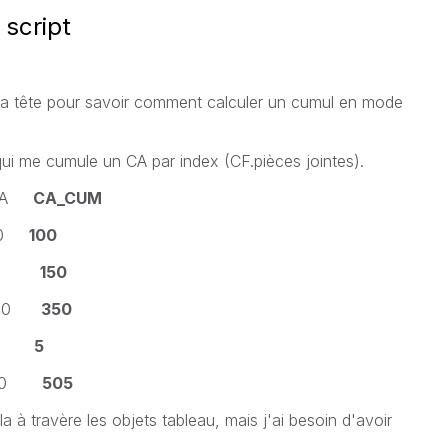
script
la tête pour savoir comment calculer un cumul en mode
ui me cumule un CA par index (CF.pièces jointes).
CA
CA_CUM
00
100
50
150
200
350
 5
5
500
505
ela à travère les objets tableau, mais j'ai besoin d'avoir