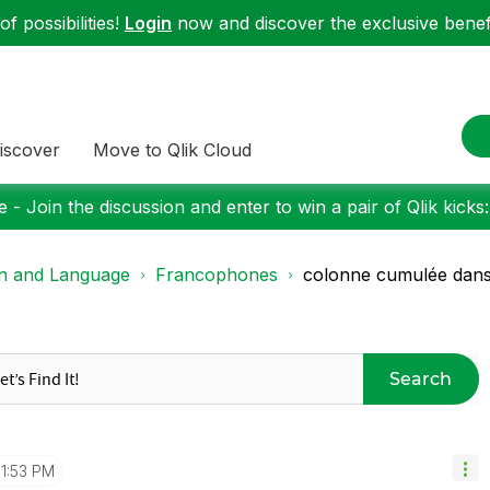
f possibilities!
Login
now and discover the exclusive benefi
iscover
Move to Qlik Cloud
 - Join the discussion and enter to win a pair of Qlik kicks
on and Language
Francophones
colonne cumulée dans
Search
1:53 PM