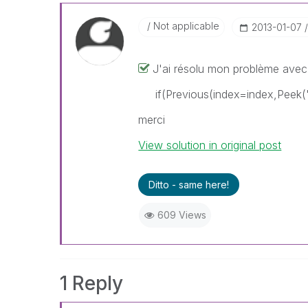
Not applicable
‎2013-01-07
J'ai résolu mon problème avec 
if(Previous(index=index,Peek
merci
View solution in original post
Ditto - same here!
609 Views
1 Reply