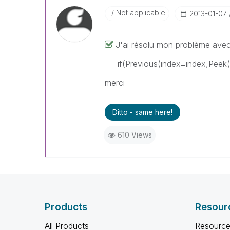
Not applicable
‎2013-01-07
J'ai résolu mon problème avec 
if(Previous(index=index,Peek
merci
Ditto - same here!
610 Views
Products
Resour
All Products
Resource