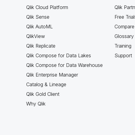
Qlik Cloud Platform
Qlik Part
Qlik Sense
Free Trial
Qlik AutoML
Compare 
QlikView
Glossary
Qlik Replicate
Training
Qlik Compose for Data Lakes
Support
Qlik Compose for Data Warehouse
Qlik Enterprise Manager
Catalog & Lineage
Qlik Gold Client
Why Qlik