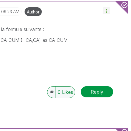
09:23 AM
Author
la formule suivante :
('CA_CUM')+CA,CA) as CA_CUM
Reply
0
Likes