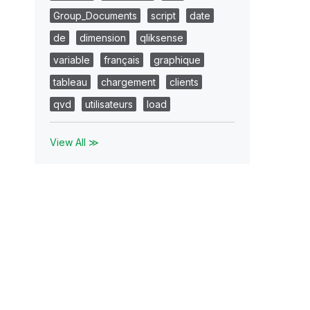
Group_Documents
script
date
de
dimension
qliksense
variable
français
graphique
tableau
chargement
clients
qvd
utilisateurs
load
View All ≫