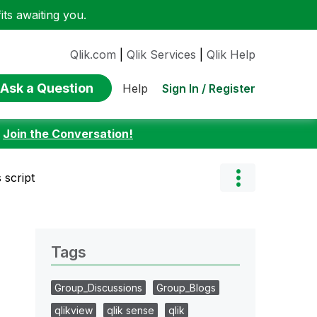
ts awaiting you.
Qlik.com
|
Qlik Services
|
Qlik Help
Ask a Question
Sign In / Register
Help
:
Join the Conversation!
 script
Tags
Group_Discussions
Group_Blogs
qlikview
qlik sense
qlik