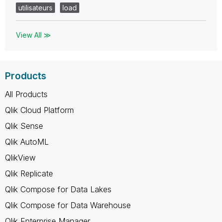
utilisateurs
load
View All ≫
Products
All Products
Qlik Cloud Platform
Qlik Sense
Qlik AutoML
QlikView
Qlik Replicate
Qlik Compose for Data Lakes
Qlik Compose for Data Warehouse
Qlik Enterprise Manager