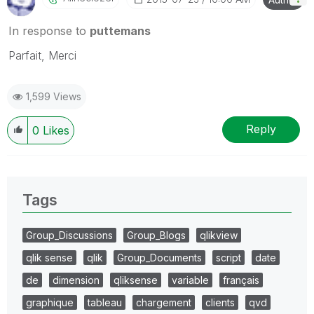
In response to
puttemans
Parfait, Merci
1,599 Views
Reply
0
Likes
Tags
Group_Discussions
Group_Blogs
qlikview
qlik sense
qlik
Group_Documents
script
date
de
dimension
qliksense
variable
français
graphique
tableau
chargement
clients
qvd