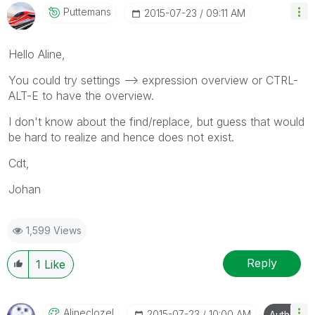
Puttemans
‎2015-07-23
09:11 AM
Hello Aline,
You could try settings --> expression overview or CTRL-
ALT-E to have the overview.
I don't know about the find/replace, but guess that would
be hard to realize and hence does not exist.
Cdt,
Johan
1,599 Views
Reply
1
Like
Alineclozel
‎2015-07-23
10:00 AM
Author