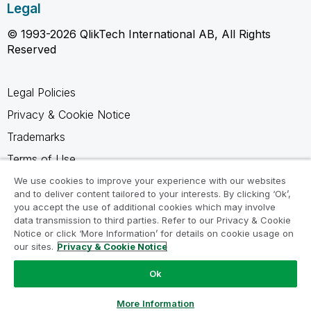
Legal
© 1993-2026 QlikTech International AB, All Rights
Reserved
Legal Policies
Privacy & Cookie Notice
Trademarks
Terms of Use
Legal Agreements
We use cookies to improve your experience with our websites
and to deliver content tailored to your interests. By clicking ‘Ok’,
Product Terms
you accept the use of additional cookies which may involve
data transmission to third parties. Refer to our Privacy & Cookie
Do not share my info
Notice or click ‘More Information’ for details on cookie usage on
our sites.
Privacy & Cookie Notice
Ok
Ask a Question
More Information