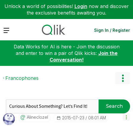
Unlock a world of possibilities!
Login
now and discover
the exclusive benefits awaiting you.
Expand
Sign In / Register
Data Works for AI is here - Join the discussion
and enter to win a pair of Qlik kicks:
Join the
Conversation!
Francophones
Search
Alineclozel
‎2015-07-23
08:01 AM