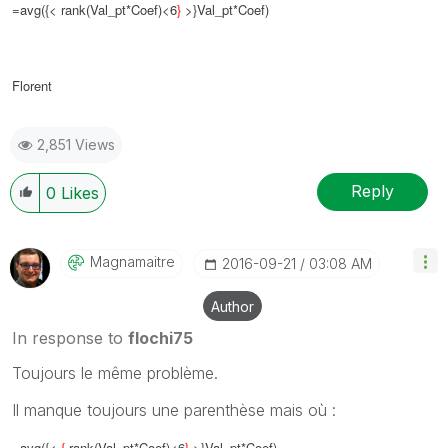
=avg({< rank(Val_pt*Coef)<6
}
>}Val_pt*Coef)
Florent
2,851 Views
Reply
0
Likes
Magnamaitre
‎2016-09-21
03:08 AM
Author
In response to
flochi75
Toujours le même problème.
Il manque toujours une parenthèse mais où :
=avg({<
{
rank(Val_pt*Coef)<6
}
>}Val_pt*Coef)