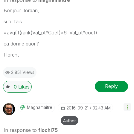
Bonjour Jordan,
si tu fais
=avg(if(rank(Val_pt*Coef)<6, Val_pt*coef)
ça donne quoi ?
Florent
2,851 Views
Reply
0
Likes
Magnamaitre
‎2016-09-21
02:43 AM
Author
In response to
flochi75