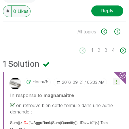
Reply
0
Likes
All topics
1
2
3
4
1 Solution
Flochi75
‎2016-09-21
05:33 AM
In response to
magnamaitre
on retrouve bien cette formule dans une autre
demande :
Sum({<
ID=
{"=Aggr(Rank(Sum(Quantity)), ID)<=10"}>} Total