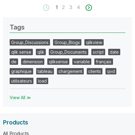
1
2
3
4
Tags
Group_Discussions
Group_Blogs
qlikview
qlik sense
qlik
Group_Documents
script
date
de
dimension
qliksense
variable
français
graphique
tableau
chargement
clients
qvd
utilisateurs
load
View All ≫
Products
All Products