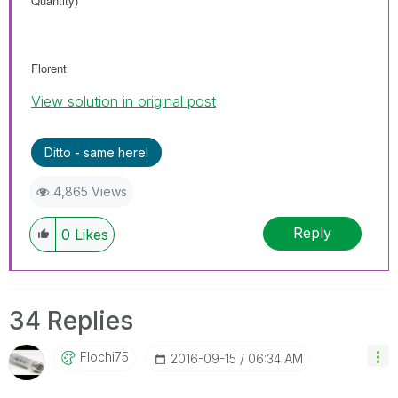
Quantity)
Florent
View solution in original post
Ditto - same here!
4,865 Views
Reply
0
Likes
34 Replies
Flochi75
‎2016-09-15
06:34 AM