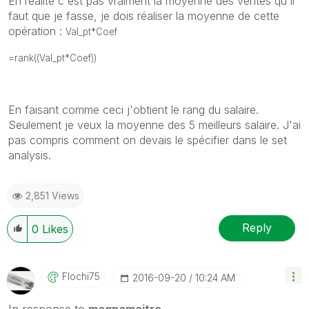
En réalité c'est pas vraiment la moyenne des ventes qu'il
faut que je fasse, je dois réaliser la moyenne de cette
opération :
Val_pt*Coef
=rank((Val_pt*Coef))
En faisant comme ceci j'obtient le rang du salaire.
Seulement je veux la moyenne des 5 meilleurs salaire. J'ai
pas compris comment on devais le spécifier dans le set
analysis.
2,851 Views
Reply
0
Likes
Flochi75
‎2016-09-20
10:24 AM
In response to
magnamaitre