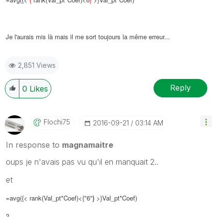
Je l'aurais mis là mais il me sort toujours la même erreur...
2,851 Views
Reply
0
Likes
Flochi75
‎2016-09-21
03:14 AM
In response to
magnamaitre
oups je n'avais pas vu qu'il en manquait 2..
et
=avg({< rank(Val_pt*Coef)<{"6"
}
>}Val_pt*Coef)
?