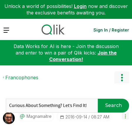
Unlock a world of possibilities!
Login
now and discover
the exclusive benefits awaiting you.
Expand
Sign In / Register
Data Works for AI is here - Join the discussion
and enter to win a pair of Qlik kicks:
Join the
Conversation!
Francophones
Search
Magnamaitre
‎2016-09-14
08:27 AM