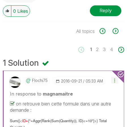
Reply
0
Likes
All topics
1
2
3
4
1 Solution
Flochi75
‎2016-09-21
05:33 AM
In response to
magnamaitre
on retrouve bien cette formule dans une autre
demande :
Sum({<
ID=
{"=Aggr(Rank(Sum(Quantity)), ID)<=10"}>} Total