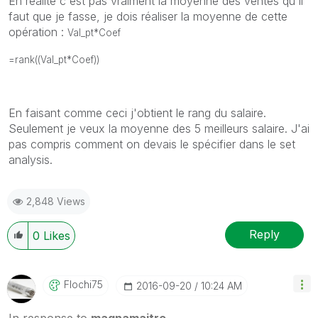
En réalité c'est pas vraiment la moyenne des ventes qu'il
faut que je fasse, je dois réaliser la moyenne de cette
opération :
Val_pt*Coef
=rank((Val_pt*Coef))
En faisant comme ceci j'obtient le rang du salaire.
Seulement je veux la moyenne des 5 meilleurs salaire. J'ai
pas compris comment on devais le spécifier dans le set
analysis.
2,848 Views
Reply
0
Likes
Flochi75
‎2016-09-20
10:24 AM
In response to
magnamaitre