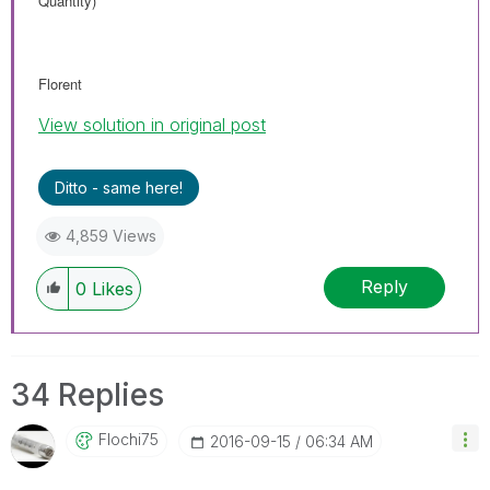
Quantity)
Florent
View solution in original post
Ditto - same here!
4,859 Views
Reply
0
Likes
34 Replies
Flochi75
‎2016-09-15
06:34 AM