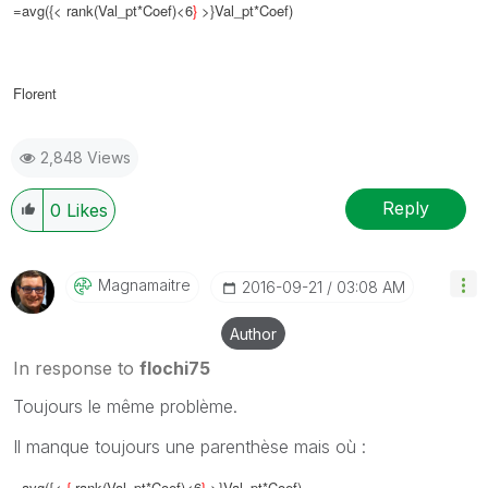
=avg({< rank(Val_pt*Coef)<6
}
>}Val_pt*Coef)
Florent
2,848 Views
Reply
0
Likes
Magnamaitre
‎2016-09-21
03:08 AM
Author
In response to
flochi75
Toujours le même problème.
Il manque toujours une parenthèse mais où :
=avg({<
{
rank(Val_pt*Coef)<6
}
>}Val_pt*Coef)