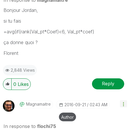
Bonjour Jordan,
si tu fais
=avg(if(rank(Val_pt*Coef)<6, Val_pt*coef)
ça donne quoi ?
Florent
2,848 Views
Reply
0
Likes
Magnamaitre
‎2016-09-21
02:43 AM
Author
In response to
flochi75