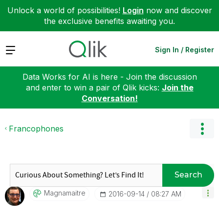
Unlock a world of possibilities!
Login
now and discover
the exclusive benefits awaiting you.
Expand
Sign In / Register
Data Works for AI is here - Join the discussion
and enter to win a pair of Qlik kicks:
Join the
Conversation!
Francophones
Search
Magnamaitre
‎2016-09-14
08:27 AM