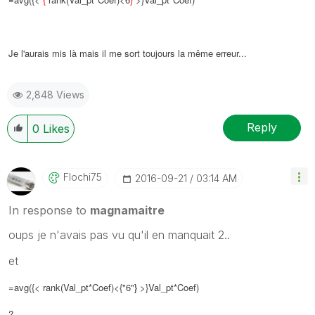
Je l'aurais mis là mais il me sort toujours la même erreur...
2,848 Views
Reply
0
Likes
Flochi75
‎2016-09-21
03:14 AM
In response to
magnamaitre
oups je n'avais pas vu qu'il en manquait 2..
et
=avg({< rank(Val_pt*Coef)<{"6"
}
>}Val_pt*Coef)
?