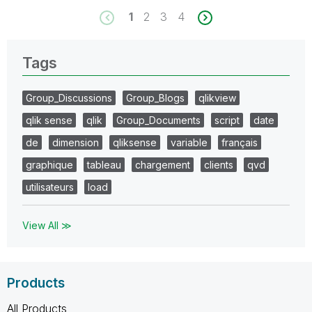
1
2
3
4
Tags
Group_Discussions
Group_Blogs
qlikview
qlik sense
qlik
Group_Documents
script
date
de
dimension
qliksense
variable
français
graphique
tableau
chargement
clients
qvd
utilisateurs
load
View All ≫
Products
All Products