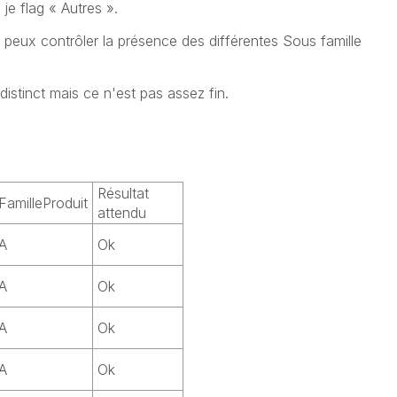
e flag « Autres ».
eux contrôler la présence des différentes Sous famille
istinct mais ce n'est pas assez fin.
Résultat
FamilleProduit
attendu
A
Ok
A
Ok
A
Ok
A
Ok