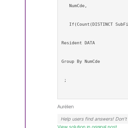
   NumCde,
   If(Count(DISTINCT SubF
Resident DATA
Group By NumCde
 ;
Aurélien
Help users find answers! Don't 
View solution in original post