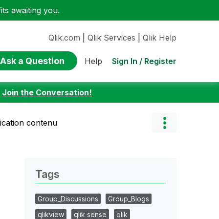
ts awaiting you.
Qlik.com
|
Qlik Services
|
Qlik Help
Ask a Question
Sign In / Register
Help
:
Join the Conversation!
fication contenu
Tags
Group_Discussions
Group_Blogs
qlikview
qlik sense
qlik