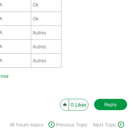
A
Ok
A
Ok
A
Autres
A
Autres
A
Autres
ense
Reply
0
Likes
All forum topics
Previous Topic
Next Topic