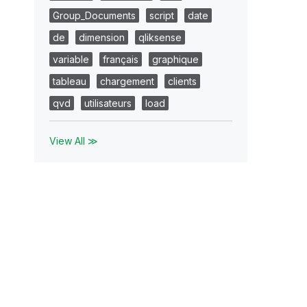
Group_Documents
script
date
de
dimension
qliksense
variable
français
graphique
tableau
chargement
clients
qvd
utilisateurs
load
View All ≫