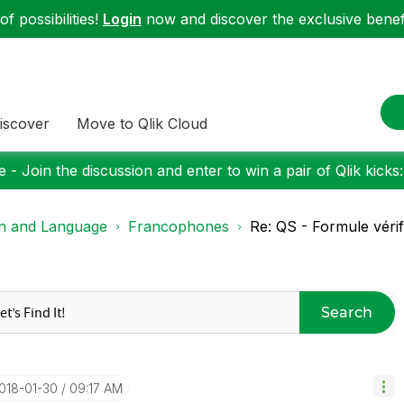
f possibilities!
Login
now and discover the exclusive benefi
iscover
Move to Qlik Cloud
 - Join the discussion and enter to win a pair of Qlik kicks
on and Language
Francophones
Re: QS - Formule véri
Search
2018-01-30
09:17 AM