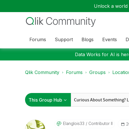
Unlock a world o
Forums
Support
Blogs
Events
D
Data Works for AI is here
Qlik Community
Forums
Groups
Locati
Elanglois33
Contributor II
‎