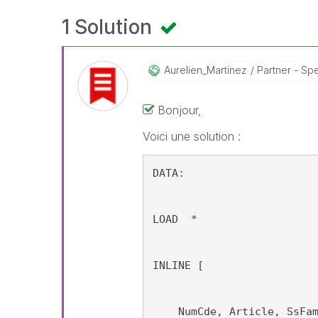
1 Solution
Aurelien_Martin
Ez
Partner - Spec
Bonjour,
Voici une solution :
DATA:
LOAD  *
INLINE [
    NumCde, Article, SsFa