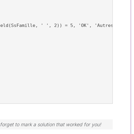
ield(SsFamille, ' ', 2)) = 5, 'OK', 'Autres') as T
forget to mark a solution that worked for you!