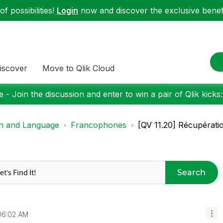
f possibilities!
Login
now and discover the exclusive benefi
iscover
Move to Qlik Cloud
 - Join the discussion and enter to win a pair of Qlik kicks
on and Language
Francophones
[QV 11.20] Récupératio
Search
06:02 AM