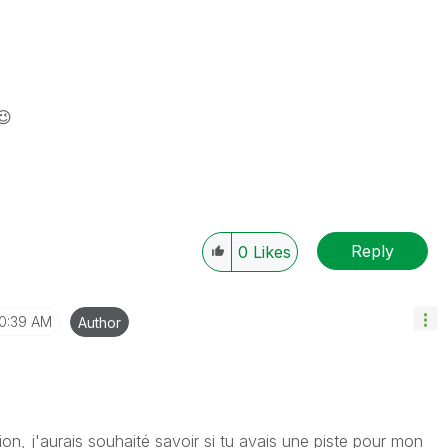
😉
Reply
0
Likes
10:39 AM
Author
on, j'aurais souhaité savoir si tu avais une piste pour mon