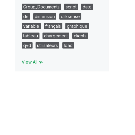
Group_Documents
script
date
de
dimension
qliksense
variable
français
graphique
tableau
chargement
clients
qvd
utilisateurs
load
View All ≫