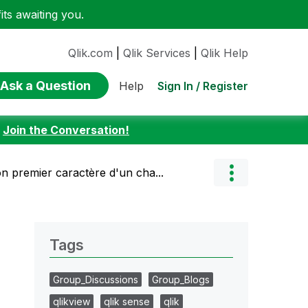
ts awaiting you.
Qlik.com
|
Qlik Services
|
Qlik Help
Ask a Question
Sign In / Register
Help
:
Join the Conversation!
n premier caractère d'un cha...
Tags
Group_Discussions
Group_Blogs
qlikview
qlik sense
qlik