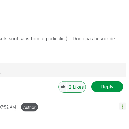
 ils sont sans format particulier)... Donc pas besoin de
Reply
2
Likes
07:52 AM
Author