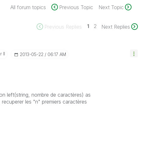
All forum topics
Previous Topic
Next Topic
1
2
Previous Replies
Next Replies
 II
‎2013-05-22
06:17 AM
ction left(string, nombre de caractères) as
ecuperer les "n" premiers caractères