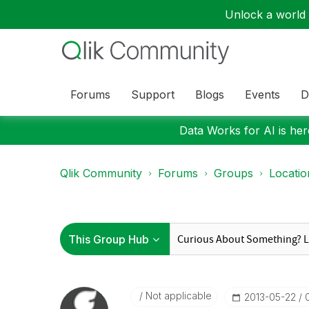
Unlock a world o
Forums
Support
Blogs
Events
D
Data Works for AI is here
Qlik Community
Forums
Groups
Locati
Not applicable
‎2013-05-22