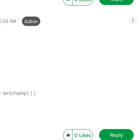
10:49 AM
Author
 - len(champ) ) )
Reply
0
Likes