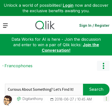
Unlock a world of possibilities!
Login
now and discover
the exclusive benefits awaiting you.
Expand
Sign In / Register
Data Works for AI is here - Join the discussion
and enter to win a pair of Qlik kicks:
Join the
Conversation!
Francophones
Search
Digitanthony
‎2018-06-27
10:45 AM