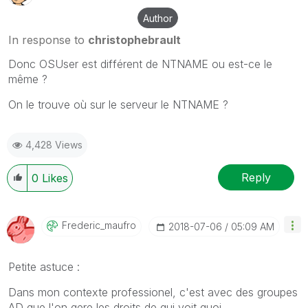
Author
In response to
christophebrault
Donc OSUser est différent de NTNAME ou est-ce le
même ?
On le trouve où sur le serveur le NTNAME ?
4,428 Views
Reply
0
Likes
Frederic_maufro
‎2018-07-06
05:09 AM
Petite astuce :
Dans mon contexte professionel, c'est avec des groupes
AD que l'on gere les droits de qui voit quoi.