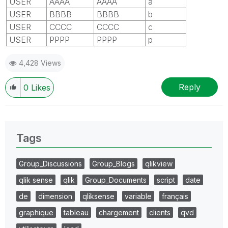
USER
AAAA
AAAA
a
USER
BBBB
BBBB
b
USER
CCCC
CCCC
c
USER
PPPP
PPPP
p
4,428 Views
Reply
0
Likes
Tags
Group_Discussions
Group_Blogs
qlikview
qlik sense
qlik
Group_Documents
script
date
de
dimension
qliksense
variable
français
graphique
tableau
chargement
clients
qvd