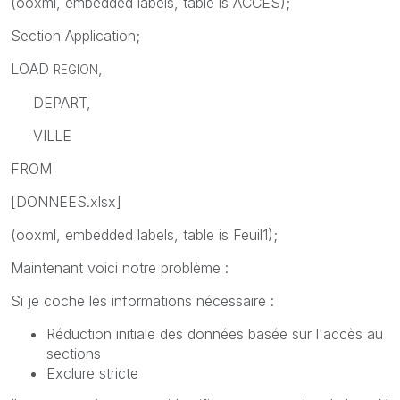
(ooxml, embedded labels, table is ACCES);
Section Application;
LOAD
,
REGION
DEPART,
VILLE
FROM
[DONNEES.xlsx]
(ooxml, embedded labels, table is Feuil1);
Maintenant voici notre problème :
Si je coche les informations nécessaire :
Réduction initiale des données basée sur l'accès au
sections
Exclure stricte