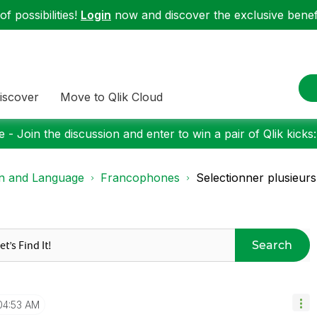
f possibilities!
Login
now and discover the exclusive benefi
iscover
Move to Qlik Cloud
 - Join the discussion and enter to win a pair of Qlik kicks
on and Language
Francophones
Selectionner plusieur
Search
04:53 AM