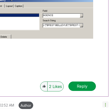
Reply
2
Likes
02:52 AM
Author