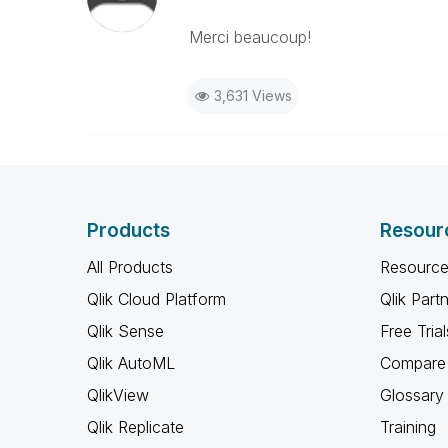
Merci beaucoup!
3,631 Views
Products
Resour
All Products
Resource
Qlik Cloud Platform
Qlik Part
Qlik Sense
Free Trial
Qlik AutoML
Compare 
QlikView
Glossary
Qlik Replicate
Training