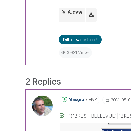
A.qvw
Ditto - same here!
3,631 Views
2 Replies
Maxgro
MVP
‎2014-05-0
='("BREST BELLEVUE"|"BRE