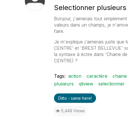
Selectionner plusieur
Bonjour, j'aimerais tout simplemen
valeurs dans un champs, je n'arriv
faire.
Je m'explique j'aimerais juste que 
CENTRE' et 'BREST BELLEVUE' soi
la syntaxe à écrire dans 'Chaine 
CENTRE) ?
Tags:
action
caractère
chaine
plusieurs
qliview
selectionner
Ditto - same here!
5,449 Views