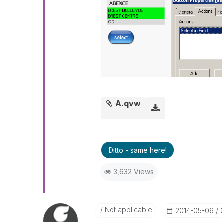
A.qvw
Ditto - same here!
3,632 Views
Not applicable
‎2014-05-06