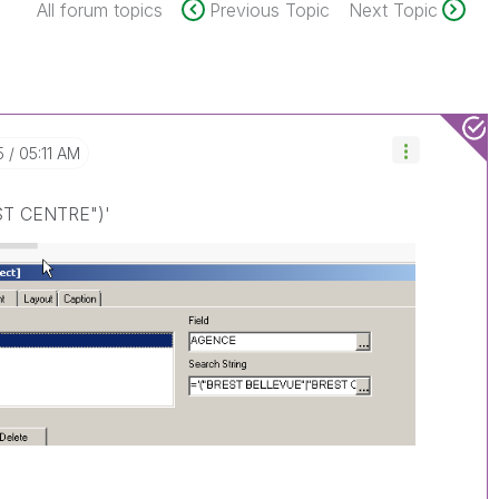
All forum topics
Previous Topic
Next Topic
5
05:11 AM
ST CENTRE")'