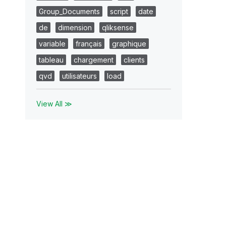
Group_Documents
script
date
de
dimension
qliksense
variable
français
graphique
tableau
chargement
clients
qvd
utilisateurs
load
View All ≫