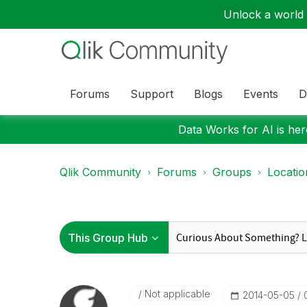
Unlock a world o
Forums
Support
Blogs
Events
D
Data Works for AI is here
Qlik Community
Forums
Groups
Locati
Not applicable
‎2014-05-05