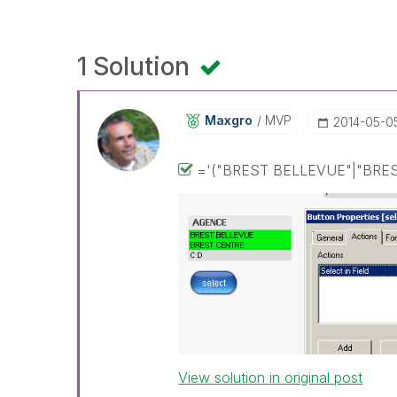
1 Solution
Maxgro
MVP
‎2014-05-0
='("BREST BELLEVUE"|"BRE
View solution in original post