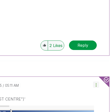
Reply
2
Likes
5
05:11 AM
ST CENTRE")'