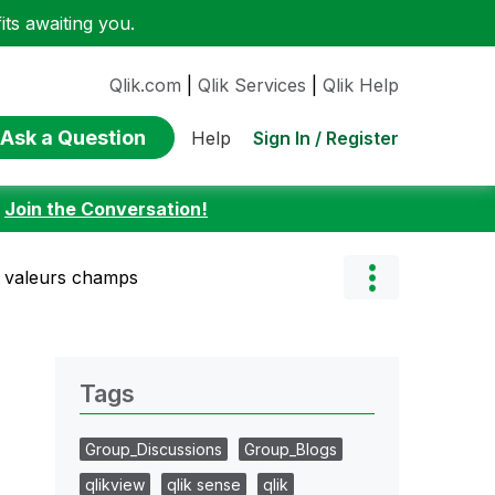
ts awaiting you.
Qlik.com
|
Qlik Services
|
Qlik Help
Ask a Question
Sign In / Register
Help
:
Join the Conversation!
s valeurs champs
Tags
Group_Discussions
Group_Blogs
qlikview
qlik sense
qlik