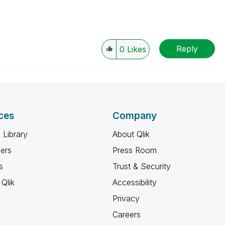
Reply
0
Likes
ces
Company
 Library
About Qlik
ners
Press Room
s
Trust & Security
Qlik
Accessibility
Privacy
Careers