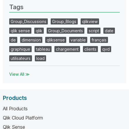
Tags
Group_Discussions
Group_Blogs
qlikview
qlik sense
qlik
Group_Documents
script
date
de
dimension
qliksense
variable
français
graphique
tableau
chargement
clients
qvd
utilisateurs
load
View All ≫
Products
All Products
Qlik Cloud Platform
Qlik Sense