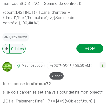
num(count(DISTINCT [Somme de contrôle])
/count(DISTINCT{< [Canal d'entrée]=
{'Email','Fax','Formulaire'} >}[Somme de
contrôle]),'00,##%')
1,325 Views
Reply
0
Likes
MauriceLudo
‎2017-05-16
09:05 AM
Author
In response to
sfatoux72
si je dois carder les set analysis pour définir mon objectif
,[Délai Traitement Final]={'<=$(=$(vObjectifJour))'}