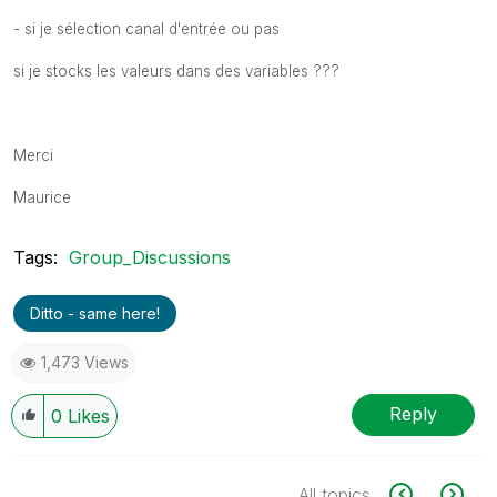
- si je sélection canal d'entrée ou pas
si je stocks les valeurs dans des variables ???
Merci
Maurice
Tags:
Group_Discussions
Ditto - same here!
1,473 Views
Reply
0
Likes
All topics