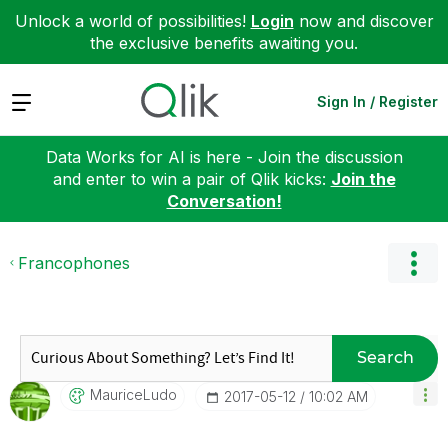
Unlock a world of possibilities!
Login
now and discover
the exclusive benefits awaiting you.
Expand
Sign In / Register
Data Works for AI is here - Join the discussion
and enter to win a pair of Qlik kicks:
Join the
Conversation!
Francophones
Search
MauriceLudo
‎2017-05-12
10:02 AM