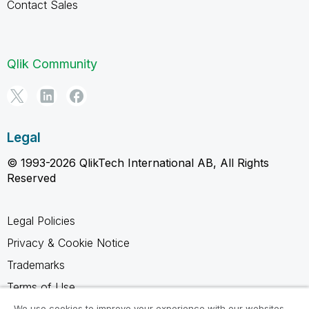
Contact Sales
Qlik Community
Legal
© 1993-2026 QlikTech International AB, All Rights
Reserved
Legal Policies
Privacy & Cookie Notice
Trademarks
Terms of Use
Legal Agreements
We use cookies to improve your experience with our websites