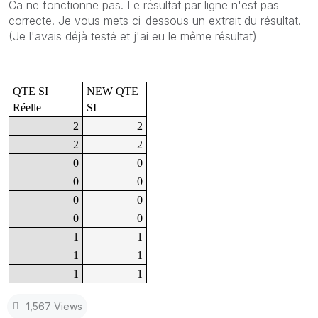
Ca ne fonctionne pas. Le résultat par ligne n'est pas
correcte. Je vous mets ci-dessous un extrait du résultat.
(Je l'avais déjà testé et j'ai eu le même résultat)
QTE SI
NEW QTE
Réelle
SI
2
2
2
2
0
0
0
0
0
0
0
0
1
1
1
1
1
1
1,567 Views