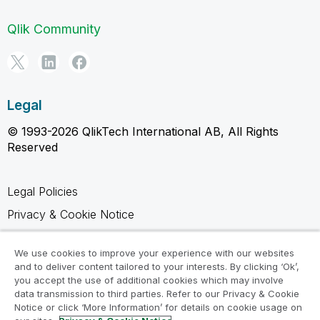
Qlik Community
Legal
© 1993-2026 QlikTech International AB, All Rights
Reserved
Legal Policies
Privacy & Cookie Notice
Trademarks
We use cookies to improve your experience with our websites
Terms of Use
and to deliver content tailored to your interests. By clicking ‘Ok’,
you accept the use of additional cookies which may involve
Legal Agreements
data transmission to third parties. Refer to our Privacy & Cookie
Product Terms
Notice or click ‘More Information’ for details on cookie usage on