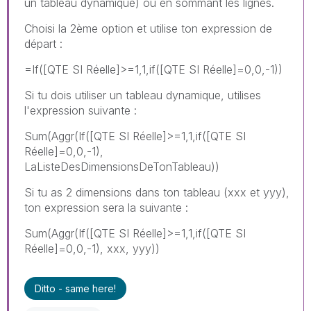
un tableau dynamique) ou en sommant les lignes.
Choisi la 2ème option et utilise ton expression de
départ :
=If([QTE SI Réelle]>=1,1,if([QTE SI Réelle]=0,0,-1))
Si tu dois utiliser un tableau dynamique, utilises
l'expression suivante :
Sum(Aggr(If([QTE SI Réelle]>=1,1,if([QTE SI
Réelle]=0,0,-1),
LaListeDesDimensionsDeTonTableau))
Si tu as 2 dimensions dans ton tableau (xxx et yyy),
ton expression sera la suivante :
Sum(Aggr(If([QTE SI Réelle]>=1,1,if([QTE SI
Réelle]=0,0,-1), xxx, yyy))
Ditto - same here!