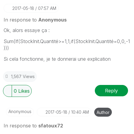
‎2017-05-18
07:57 AM
In response to
Anonymous
Ok, alors essaye ça :
Sum(If(StockInit.Quantité>=1,1,if(StockInit.Quantité=0,0,-1
)))
Si cela fonctionne, je te donnerai une explication
1,567 Views
Reply
0
Likes
Anonymous
‎2017-05-18
10:40 AM
Author
In response to
sfatoux72