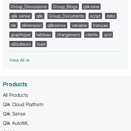
Group_Discussions
Group_Blogs
qlikview
qlik sense
qlik
Group_Documents
script
date
de
dimension
qliksense
variable
français
graphique
tableau
chargement
clients
qvd
utilisateurs
load
View All ≫
Products
All Products
Qlik Cloud Platform
Qlik Sense
Qlik AutoML