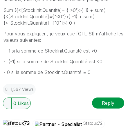
Sum ({<[StockInit.Quantité]= {'>0'}>} 1) + sum(
{<[StockInit.Quantité]={"<0"}>} -1) + sum(
{<[StockInit.Quantité]={"0"}>} 0 )
Pour vous expliquer , je veux que [QTE SI] m'affiche les
valeurs suivantes:
- 1 si la somme de StockInit.Quantité est >0
- (-1) si la somme de StockInit.Quantité est <0
- 0 si la somme de StockInit.Quantité = 0
1,567 Views
Reply
0
Likes
Sfatoux72