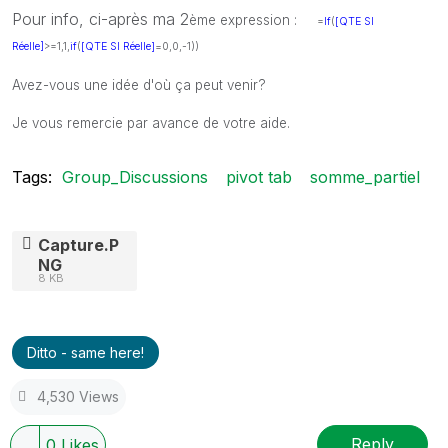
Pour info, ci-après ma 2
ème expression :
=
If
(
[QTE SI
Réelle]
>=1,1,
if
(
[QTE SI Réelle]
=0,0,-1))
Avez-vous une idée d'où ça peut venir?
Je vous remercie par avance de votre aide.
Tags:
Group_Discussions
pivot tab
somme_partiel
Capture.P
NG
8 KB
Ditto - same here!
4,530 Views
Reply
0
Likes