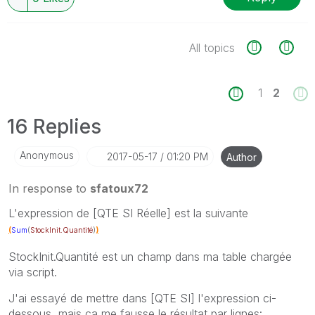
All topics
1
2
16 Replies
Anonymous
‎2017-05-17
01:20 PM
Author
In response to
sfatoux72
L'expression de [QTE SI Réelle] est la suivante
(
Sum
(
StockInit.Quantité
)
)
StockInit.Quantité est un champ dans ma table chargée
via script.
J'ai essayé de mettre dans [QTE SI] l'expression ci-
dessous, mais ça me fausse le résultat par lignes: