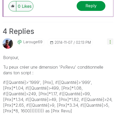
Reply
0
Likes
4 Replies
Larouge69
‎2014-11-07
02:13 PM
Bonjour,
Tu peux créer une dimension 'PxRevu' conditionnelle
dans ton script :
if([Quantité]>'1999', [Prix], if([Quantité]>'999',
[Prix]*1.04, if([Quantité]>499, [Prix]*1.08,
if([Quantité]>249, [Prix]*1.17, if([Quantité]>99,
[Prix]*1.34, if([Quantité]>49, [Prix]*1.82, if([Quantité]>24,
[Prix]*2.65, if([Quantité]>9, [Prix]*3.34, if([Quantité]>5,
[Prix]*8, 1600))))))))) as [Prix Revu]