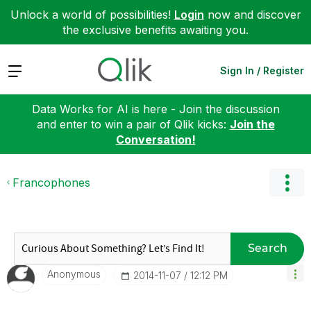
Unlock a world of possibilities!
Login
now and discover
the exclusive benefits awaiting you.
Expand
Sign In / Register
Data Works for AI is here - Join the discussion
and enter to win a pair of Qlik kicks:
Join the
Conversation!
Francophones
Search
Anonymous
‎2014-11-07
12:12 PM