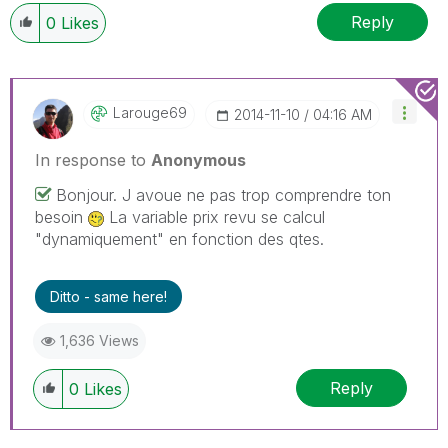
Reply
0
Likes
Larouge69
‎2014-11-10
04:16 AM
In response to
Anonymous
Bonjour. J avoue ne pas trop comprendre ton
besoin
La variable prix revu se calcul
"dynamiquement" en fonction des qtes.
Ditto - same here!
1,636 Views
Reply
0
Likes