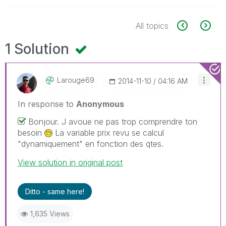
All topics
1 Solution
Larouge69
‎2014-11-10
04:16 AM
In response to
Anonymous
Bonjour. J avoue ne pas trop comprendre ton
besoin
La variable prix revu se calcul
"dynamiquement" en fonction des qtes.
View solution in original post
Ditto - same here!
1,635 Views