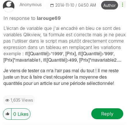
Anonymous
‎2014-11-10
04:50 AM
Author
In response to
larouge69
L’écran de variable que j'ai encadré en bleu ce sont des
variables Qlikview, ta formule est correcte mais je ne peux
pas l'utiliser dans le script mais plutôt directement comme
expression dans un tableau en remplaçant les variations
if([Quantité]>'1999', [Prix], if([Quantité]>'999',
exemple :
[Prix]*mavariable1, if([Quantité]>499, [Prix]*
mavariable2....
Je viens de tester ca m'a l'air pas mal du tout ! Il me reste
juste un truc à faire c'est récupérer la moyenne des
quantités pour un article sur une période sélectionnée!
1,635 Views
Reply
0
Likes