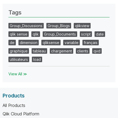
Tags
Group_Discussions
Group_Blogs
qlikview
qlik sense
qlik
Group_Documents
script
date
de
dimension
qliksense
variable
français
graphique
tableau
chargement
clients
qvd
utilisateurs
load
View All ≫
Products
All Products
Qlik Cloud Platform