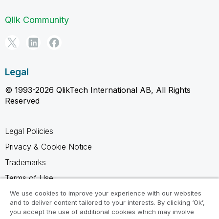
Qlik Community
Legal
© 1993-2026 QlikTech International AB, All Rights
Reserved
Legal Policies
Privacy & Cookie Notice
Trademarks
Terms of Use
Legal Agreements
We use cookies to improve your experience with our websites
and to deliver content tailored to your interests. By clicking ‘Ok’,
Product Terms
you accept the use of additional cookies which may involve