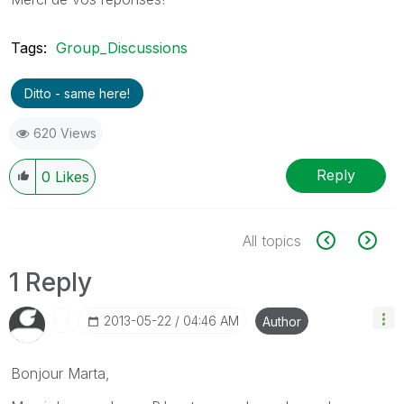
Tags:
Group_Discussions
Ditto - same here!
620 Views
Reply
0
Likes
All topics
1 Reply
‎2013-05-22
04:46 AM
Author
Bonjour Marta,