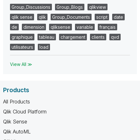
Group_Discussions
Group_Blogs
qlikview
qlik sense
qlik
Group_Documents
script
date
de
dimension
qliksense
variable
français
graphique
tableau
chargement
clients
qvd
utilisateurs
load
View All ≫
Products
All Products
Qlik Cloud Platform
Qlik Sense
Qlik AutoML