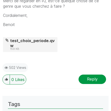
Merci de regarder en PJ, est-ce quelque chose de ce
genre que vous cherchez à faire ?
Cordialement,
Benoit
test_choix_periode.qv
w
159 KB
502 Views
Reply
0
Likes
Tags