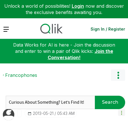
Unlock a world of possibilities!
Login
now and discover
the exclusive benefits awaiting you.
Expand
Sign In / Register
Data Works for AI is here - Join the discussion
and enter to win a pair of Qlik kicks:
Join the
Conversation!
Francophones
Search
‎2013-05-21
05:43 AM