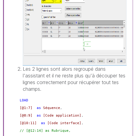
Les 2 lignes sont alors regroupé dans
l'assistant et il ne reste plus qu'à découper tes
lignes correctement pour récupérer tout tes
champs.
LOAD
[@1:7]
as
Séquence
,
[@8:9]
as
[Code application]
,
[@10:11]
as
[Code interface]
,
// [@12:14] as Rubrique,