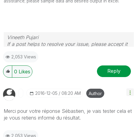
assistance; please sample data and desired output in excel.
Vineeth Pujari
If a post helps to resolve your issue, please accept it
as a Solution.
2,053 Views
Reply
0
Likes
‎2016-12-05
08:20 AM
Author
Merci pour votre réponse Sébastien, je vais tester cela et
je vous retiens informé du résultat.
2,053 Views