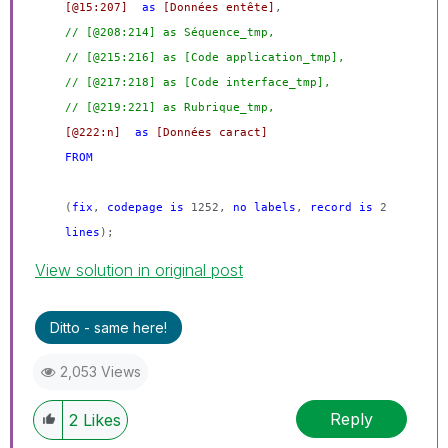
[@15:207]
as
[Données entête]
,
// [@208:214] as Séquence_tmp,
// [@215:216] as [Code application_tmp],
// [@217:218] as [Code interface_tmp],
// [@219:221] as Rubrique_tmp,
[@222:n]
as
[Données caract]
FROM
(
fix
,
codepage
is
1252,
no
labels
,
record
is
2
lines
);
View solution in original post
Ditto - same here!
2,053 Views
Reply
2
Likes