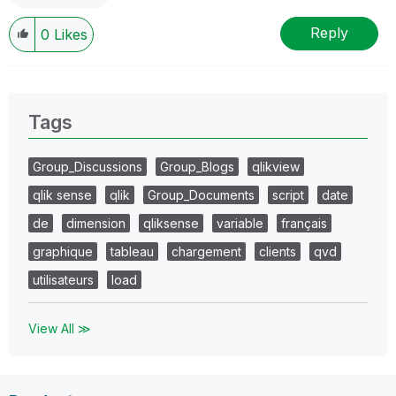
Reply
0
Likes
Tags
Group_Discussions
Group_Blogs
qlikview
qlik sense
qlik
Group_Documents
script
date
de
dimension
qliksense
variable
français
graphique
tableau
chargement
clients
qvd
utilisateurs
load
View All ≫