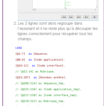
Les 2 lignes sont alors regroupé dans
l'assistant et il ne reste plus qu'à découper tes
lignes correctement pour récupérer tout tes
champs.
LOAD
[@1:7]
as
Séquence
,
[@8:9]
as
[Code application]
,
[@10:11]
as
[Code interface]
,
// [@12:14] as Rubrique,
[@15:207]
as
[Données entête]
,
// [@208:214] as Séquence_tmp,
// [@215:216] as [Code application_tmp],
// [@217:218] as [Code interface_tmp],
// [@219:221] as Rubrique_tmp,