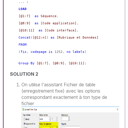
... ;
LOAD
[@1:7]
as
Séquence
,
[@8:9]
as
[Code application]
,
[@10:11]
as
[Code interface]
,
Concat
(
[@12:n]
)
as
[Rubrique et Données]
FROM
(
fix
,
codepage
is
1252,
no
labels
)
Group
By
[@1:7]
,
[@8:9]
,
[@10:11]
;
SOLUTION 2
On utilise l'assistant Fichier de table
(enregistrement fixe) avec les options
correspondant exactement à ton type de
fichier