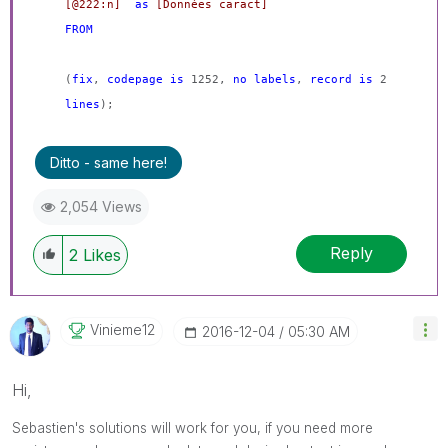
[@222:n]
as
[Données caract]
FROM
(
fix
,
codepage
is
1252,
no
labels
,
record
is
2
lines
);
Ditto - same here!
2,054 Views
Reply
2
Likes
Vinieme12
‎2016-12-04
05:30 AM
Hi,
Sebastien's solutions will work for you, if you need more