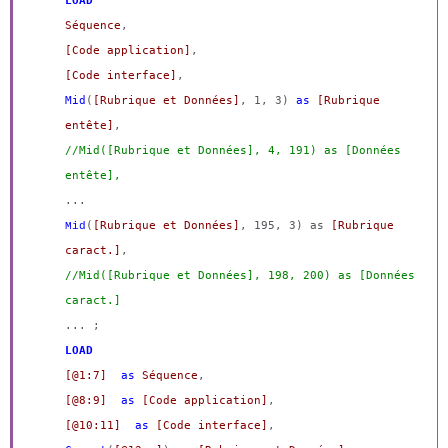
LOAD
Séquence
,
[Code application]
,
[Code interface]
,
Mid
(
[Rubrique et Données]
, 1, 3)
as
[Rubrique
entête]
,
//Mid([Rubrique et Données], 4, 191) as [Données
entête],
...
(
[Rubrique et Données]
, 195, 3) as
[Rubrique
Mid
caract.]
,
//Mid([Rubrique et Données], 198, 200) as [Données
caract.]
... ;
LOAD
[@1:7]
as
Séquence
,
[@8:9]
as
[Code application]
,
[@10:11]
as
[Code interface]
,