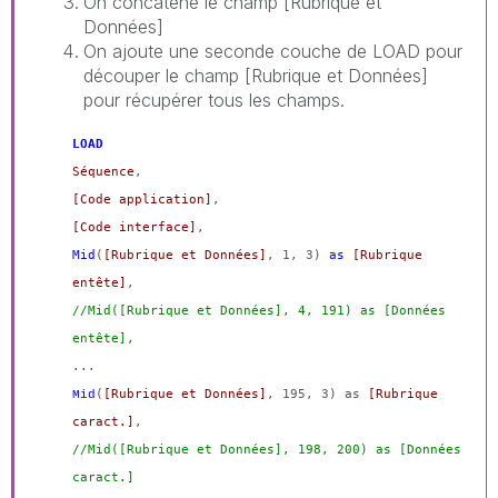
On concatène le champ [Rubrique et
Données]
On ajoute une seconde couche de LOAD pour
découper le champ [Rubrique et Données]
pour récupérer tous les champs.
LOAD
Séquence
,
[Code application]
,
[Code interface]
,
Mid
(
[Rubrique et Données]
, 1, 3)
as
[Rubrique
entête]
,
//Mid([Rubrique et Données], 4, 191) as [Données
entête],
...
(
[Rubrique et Données]
, 195, 3) as
[Rubrique
Mid
caract.]
,
//Mid([Rubrique et Données], 198, 200) as [Données
caract.]