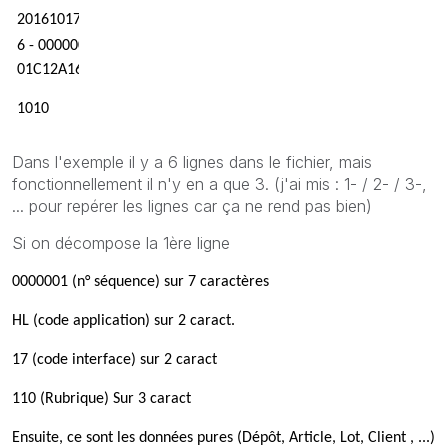
20161017201610182018101700000000000000000 00000000000
6 - 0000003HL17111 FR04 300Upload LOGIROSS L1
01C12A16
1010 A0000001 L02476859 430BA25
Dans l'exemple il y a 6 lignes dans le fichier, mais
fonctionnellement il n'y en a que 3. (j'ai mis : 1- / 2- / 3-,
... pour repérer les lignes car ça ne rend pas bien)
Si on décompose la 1ère ligne
0000001 (n° séquence) sur 7 caractères
HL (code application) sur 2 caract.
17 (code interface) sur 2 caract
110 (Rubrique) Sur 3 caract
Ensuite, ce sont les données pures (Dépôt, Article, Lot, Client , ...)