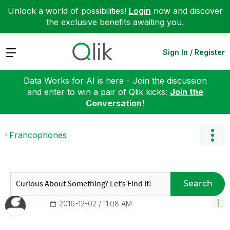
Unlock a world of possibilities!
Login
now and discover
the exclusive benefits awaiting you.
Expand
Sign In / Register
Data Works for AI is here - Join the discussion
and enter to win a pair of Qlik kicks:
Join the
Conversation!
Francophones
Search
‎2016-12-02
11:08 AM