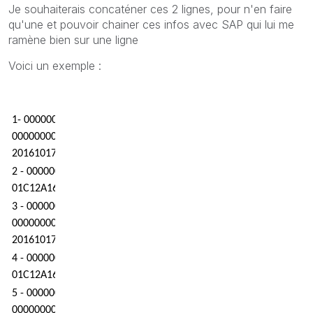
Je souhaiterais concaténer ces 2 lignes, pour n'en faire
qu'une et pouvoir chainer ces infos avec SAP qui lui me
ramène bien sur une ligne
Voici un exemple :
1- 0000001HL17110013DSA80000480 90LIPCNF000005000000
00000000000000000000000000000000000000000000000000000
20161017201610182018101700000000000000000 00000000000
2 - 0000001HL17111 FR04 300Upload LOGIROSS L1
01C12A16 1010 A0000001 L02476865 430BA13
3 - 0000002HL17110013DSA80000480 90LIPCNF00000500000
00000000000000000000000000000000000000000000000000000
20161017201610182018101700000000000000000 00000000000
4 - 0000002HL17111 FR04 300Upload LOGIROSS L1
01C12A16 1010 A0000001 L02476860 430BA17
5 - 0000003HL17110013DSA80000480 90LIPCNF00000500000
00000000000000000000000000000000000000000000000000000