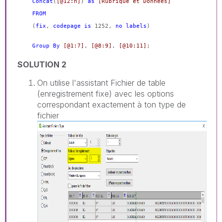
Concat
(
[@12:n]
)
as
[Rubrique et Données]
FROM
(
fix
,
codepage
is
1252,
no
labels
)
Group
By
[@1:7]
,
[@8:9]
,
[@10:11]
;
SOLUTION 2
On utilise l'assistant Fichier de table
(enregistrement fixe) avec les options
correspondant exactement à ton type de
fichier