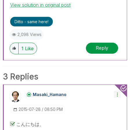
View solution in original post
Ditto - same here!
2,098 Views
Reply
1
Like
3 Replies
Masaki_Hamano
‎2015-07-28
08:50 PM
こんにちは、