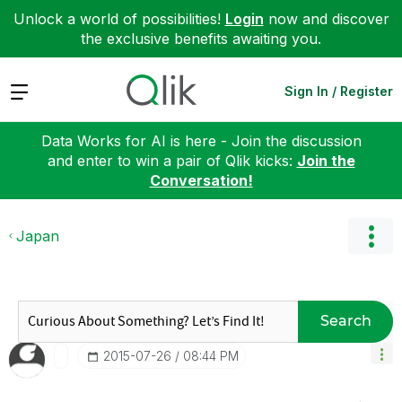
Unlock a world of possibilities!
Login
now and discover
the exclusive benefits awaiting you.
Expand
Sign In / Register
Data Works for AI is here - Join the discussion
and enter to win a pair of Qlik kicks:
Join the
Conversation!
Japan
Search
‎2015-07-26
08:44 PM