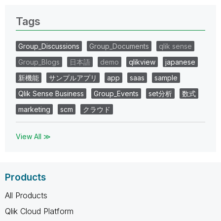
Tags
Group_Discussions
Group_Documents
qlik sense
Group_Blogs
日本語
demo
qlikview
japanese
新機能
サンプルアプリ
app
saas
sample
Qlik Sense Business
Group_Events
set分析
数式
marketing
scm
クラウド
View All ≫
Products
All Products
Qlik Cloud Platform