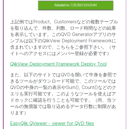
上記例ではProduct、Customersなどの複数テーブル
を取り込んで、件数、列数、ロード時間などの結果
を表示しています。このQVD Generatorアプリのサ
ンプルは以下のQlikView Deployment Frameworkに
含まれていますので、こちらをご参照下さい。（サ
イトへのアクセスにはメンバー登録が必要です）
QlikView Deployment Framework Deploy Tool
また、以下のサイトではQVDを開いて中身を参照で
きるツールがダウンロード可能で、このツールでは
QVDの中身の一覧の表示やSum(), Count()などのク
エリも実行可能です。このようなツールを使えばア
ドホックに確認を行うことも可能です。（尚、当ツ
ールの無償版では取り込めるデータ行数に制限があ
ります）
EasyQlik QViewer - viewer for QVD files