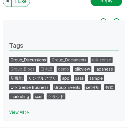
Reply
1
Like
All topics
0 Replies
Tags
Group_Discussions
Group_Documents
qlik sense
Group_Blogs
日本語
demo
qlikview
japanese
新機能
サンプルアプリ
app
saas
sample
Qlik Sense Business
Group_Events
set分析
数式
marketing
scm
クラウド
View All ≫