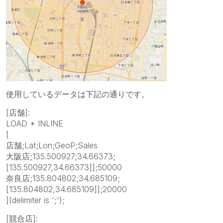
使用しているデータは下記の通りです。
[店舗]:
LOAD * INLINE
[
店舗;Lat;Lon;GeoP;Sales
大阪店;135.500927;34.66373;
[135.500927,34.66373]];50000
奈良店;135.804802;34.685109;
[135.804802,34.685109]];20000
](delimiter is ';');
[競合店]: