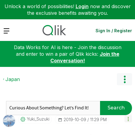
Unlock a world of possibilities!
Login
now and discover
the exclusive benefits awaiting you.
Expand
Sign In / Register
Data Works for AI is here - Join the discussion
and enter to win a pair of Qlik kicks:
Join the
Conversation!
Japan
Search
Yuki_Suzuki
‎2019-10-09
11:29 PM