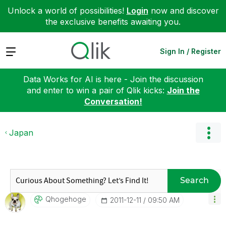
Unlock a world of possibilities!
Login
now and discover
the exclusive benefits awaiting you.
Expand
Sign In / Register
Data Works for AI is here - Join the discussion
and enter to win a pair of Qlik kicks:
Join the
Conversation!
Japan
Search
Qhogehoge
‎2011-12-11
09:50 AM