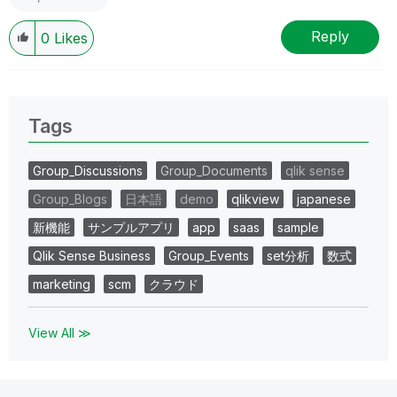
Reply
0
Likes
Tags
Group_Discussions
Group_Documents
qlik sense
Group_Blogs
日本語
demo
qlikview
japanese
新機能
サンプルアプリ
app
saas
sample
Qlik Sense Business
Group_Events
set分析
数式
marketing
scm
クラウド
View All ≫