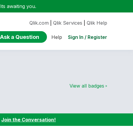
ts awaiting you.
Qlik.com
|
Qlik Services
|
Qlik Help
Ask a Question
Sign In / Register
Help
View all badges
:
Join the Conversation!