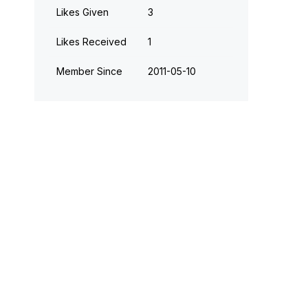
Likes Given
3
Likes Received
1
Member Since
‎2011-05-10