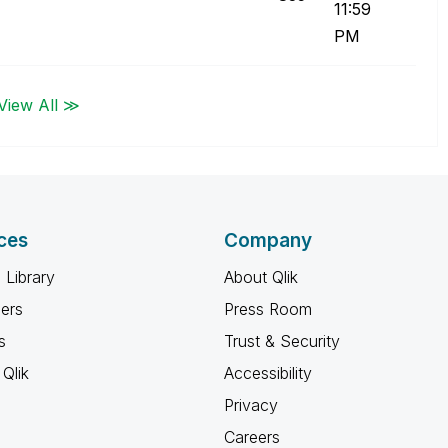
11:59
PM
View All ≫
ces
Company
 Library
About Qlik
ners
Press Room
s
Trust & Security
Qlik
Accessibility
Privacy
Careers