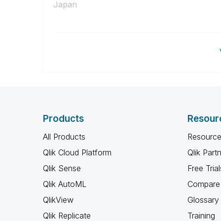
Japan
Products
Resour
All Products
Resource
Qlik Cloud Platform
Qlik Part
Qlik Sense
Free Trial
Qlik AutoML
Compare 
QlikView
Glossary
Qlik Replicate
Training