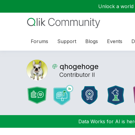
Unlock a world o
Forums
Support
Blogs
Events
D
qhogehoge
Contributor II
Data Works for AI is here