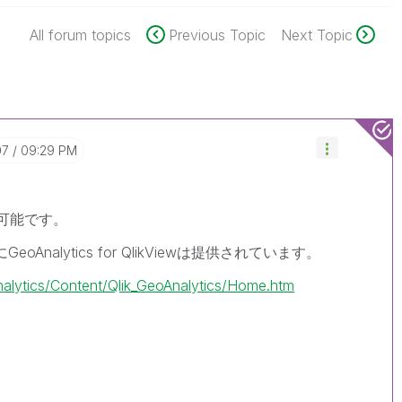
All forum topics
Previous Topic
Next Topic
07
09:29 PM
で利用可能です。
nalytics for QlikViewは提供されています。
nalytics/Content/Qlik_GeoAnalytics/Home.htm