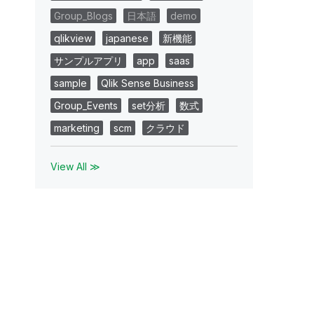
Group_Blogs
日本語
demo
qlikview
japanese
新機能
サンプルアプリ
app
saas
sample
Qlik Sense Business
Group_Events
set分析
数式
marketing
scm
クラウド
View All ≫