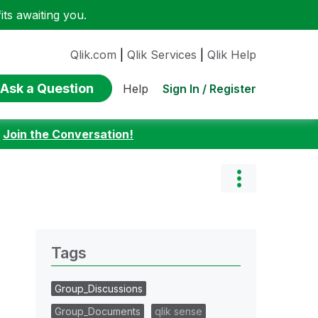
ts awaiting you.
Qlik.com
|
Qlik Services
|
Qlik Help
Ask a Question
Sign In / Register
Help
:
Join the Conversation!
Tags
Group_Discussions
Group_Documents
qlik sense