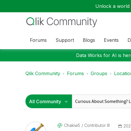
Unlock a world o
Forums
Support
Blogs
Events
D
Data Works for AI is here
Qlik Community
Forums
Groups
Locati
Chakiw5
Contributor III
‎20