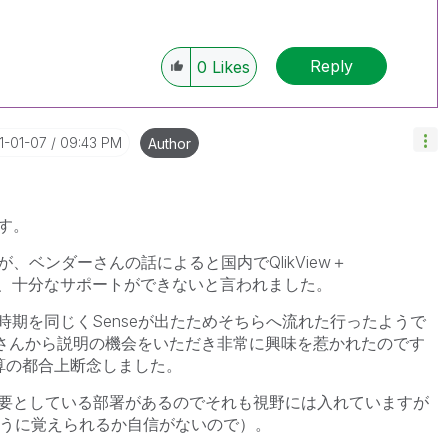
Reply
0
Likes
21-01-07
09:43 PM
Author
す。
、ベンダーさんの話によると国内でQlikView＋
績がなく、十分なサポートができないと言われました。
販売と時期を同じくSenseが出たためそちらへ流れた行ったようで
テックさんから説明の機会をいただき非常に興味を惹かれたのです
予算の都合上断念しました。
要としている部署があるのでそれも視野には入れていますが
のように覚えられるか自信がないので）。