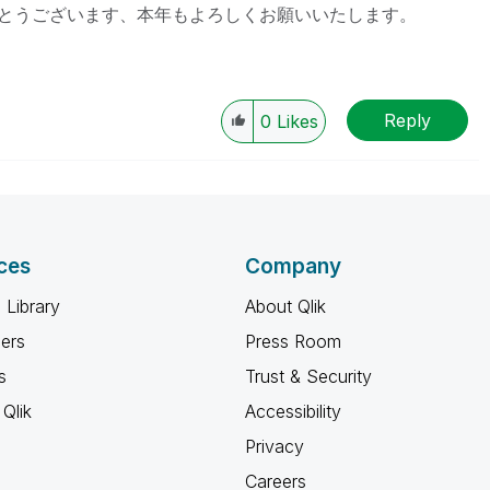
とうございます、本年もよろしくお願いいたします。
Reply
0
Likes
ces
Company
 Library
About Qlik
ners
Press Room
s
Trust & Security
Qlik
Accessibility
Privacy
Careers