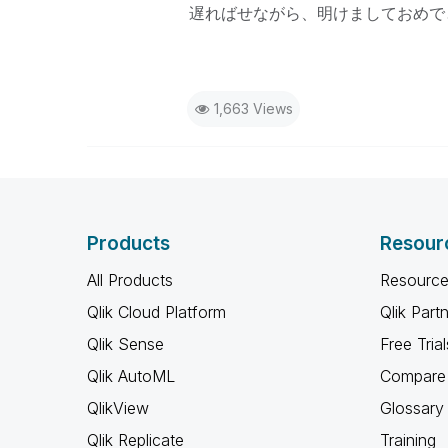
遅ればせながら、明けましておめで
1,663 Views
Products
Resour
All Products
Resource
Qlik Cloud Platform
Qlik Part
Qlik Sense
Free Trial
Qlik AutoML
Compare 
QlikView
Glossary
Qlik Replicate
Training