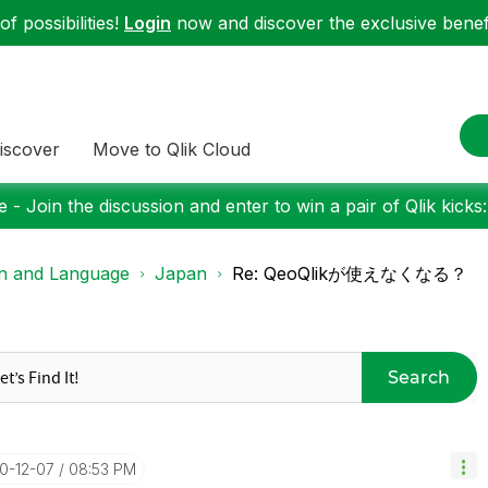
f possibilities!
Login
now and discover the exclusive benefi
iscover
Move to Qlik Cloud
 - Join the discussion and enter to win a pair of Qlik kicks
on and Language
Japan
Re: QeoQlikが使えなくなる？
Search
20-12-07
08:53 PM