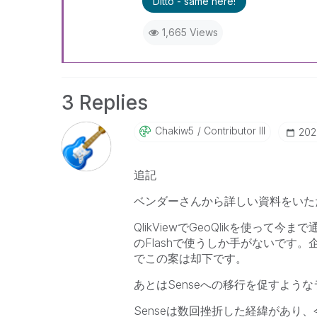
Ditto - same here!
1,665 Views
3 Replies
Chakiw5
Contributor III
‎20
追記
ベンダーさんから詳しい資料をいた
QlikViewでGeoQlikを使って
のFlashで使うしか手がないです
でこの案は却下です。
あとはSenseへの移行を促すよう
Senseは数回挫折した経緯があり