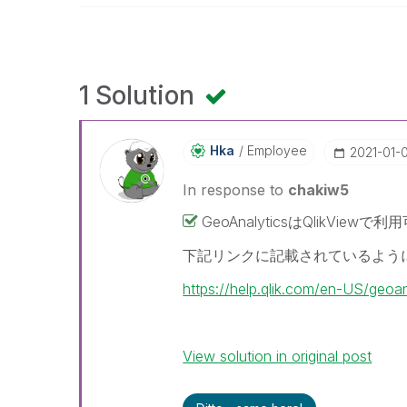
1 Solution
Hka
Employee
‎2021-01-
In response to
chakiw5
GeoAnalyticsはQlikView
下記リンクに記載されているようにGeoA
https://help.qlik.com/en-US/geoa
View solution in original post