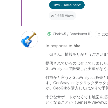
Ditto - same here!
1,666 Views
Chakiw5
Contributor III
‎20
In response to
hka
HKaさん、情報ありがとうございま
提供されているのは存じてしましたが
GeoAnalyticsで販売した実
何故かと言うとGeoAnalytics
す、GeoAnayticsはクリック
が、GeoQlikを購入したばかりで
十分なサポートがなくても地図を必
どうなることか（SenseをView