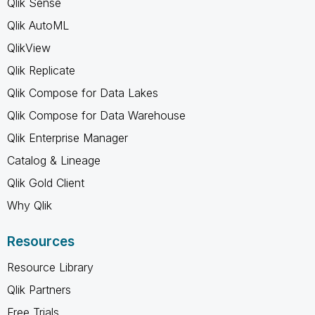
Qlik Sense
Qlik AutoML
QlikView
Qlik Replicate
Qlik Compose for Data Lakes
Qlik Compose for Data Warehouse
Qlik Enterprise Manager
Catalog & Lineage
Qlik Gold Client
Why Qlik
Resources
Resource Library
Qlik Partners
Free Trials