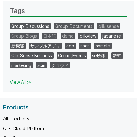
Tags
Group_Discussions
Group_Documents
qlik sense
Group_Blogs
日本語
demo
qlikview
japanese
新機能
サンプルアプリ
app
saas
sample
Qlik Sense Business
Group_Events
set分析
数式
marketing
scm
クラウド
View All ≫
Products
All Products
Qlik Cloud Platform