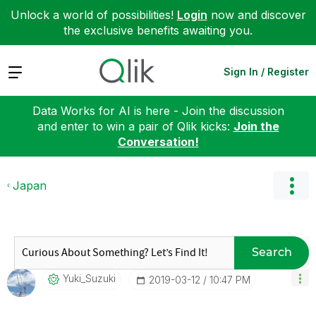
Unlock a world of possibilities!
Login
now and discover
the exclusive benefits awaiting you.
Expand
Sign In / Register
Data Works for AI is here - Join the discussion
and enter to win a pair of Qlik kicks:
Join the
Conversation!
Japan
Search
Yuki_Suzuki
‎2019-03-12
10:47 PM