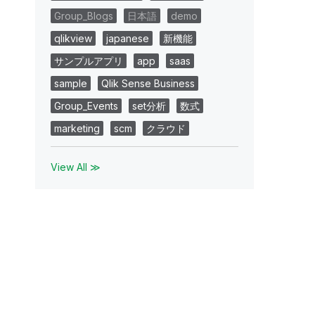
Group_Blogs
日本語
demo
qlikview
japanese
新機能
サンプルアプリ
app
saas
sample
Qlik Sense Business
Group_Events
set分析
数式
marketing
scm
クラウド
View All ≫