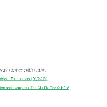
がありますので紹介します。
Object Extensions (01/2013)
ation and examples » The
Qlik
Fix! The
Qlik
Fix!