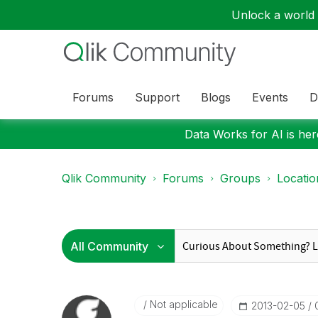
Unlock a world o
Forums
Support
Blogs
Events
D
Data Works for AI is here
Qlik Community
Forums
Groups
Locati
Not applicable
‎2013-02-05