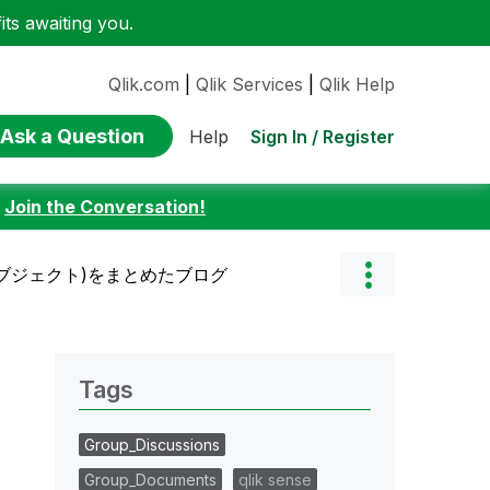
ts awaiting you.
Qlik.com
|
Qlik Services
|
Qlik Help
Ask a Question
Sign In / Register
Help
:
Join the Conversation!
張機能オブジェクト)をまとめたブログ
Tags
Group_Discussions
Group_Documents
qlik sense