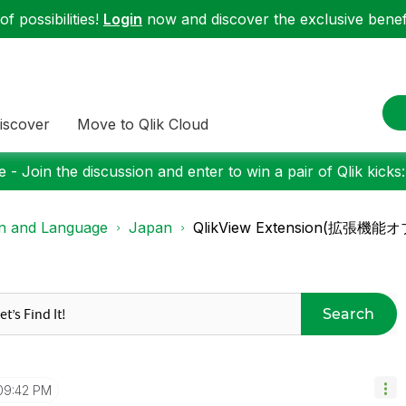
f possibilities!
Login
now and discover the exclusive benefi
iscover
Move to Qlik Cloud
 - Join the discussion and enter to win a pair of Qlik kicks
on and Language
Japan
QlikView Extension(拡
Search
09:42 PM