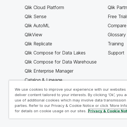
Qlik Cloud Platform
Qlik Part
Qlik Sense
Free Trial
Qlik AutoML
Compare 
QlikView
Glossary
Qlik Replicate
Training
Qlik Compose for Data Lakes
Support
Qlik Compose for Data Warehouse
Qlik Enterprise Manager
Catalog & Lineage
Qlik Gold Client
We use cookies to improve your experience with our websites
deliver content tailored to your interests. By clicking ‘Ok’, you 
Why Qlik
use of additional cookies which may involve data transmission 
parties. Refer to our Privacy & Cookie Notice or click ‘More Inf
for details on cookie usage on our sites.
Privacy & Cookie No