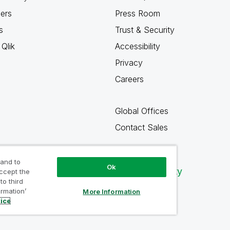
ners
Press Room
s
Trust & Security
Qlik
Accessibility
Privacy
Careers
Global Offices
Contact Sales
 and to
Ok
Qlik Community
accept the
to third
ormation’
More Information
tice