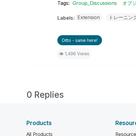
Tags:
Group_Discussions
オブ
Extension
トレーニン
Labels
Ditto - same here!
1,496 Views
0 Replies
Products
Resour
All Products
Resource