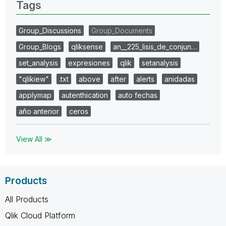
Tags
Group_Discussions
Group_Documents
Group_Blogs
qliksense
an__225_lisis_de_conjun…
set_analysis
expresiones
qlik
setanalysis
"qlikiew"
.txt
above
after
alerts
anidadas
applymap
autenthication
auto fechas
año anterior
ceros
View All ≫
Products
All Products
Qlik Cloud Platform