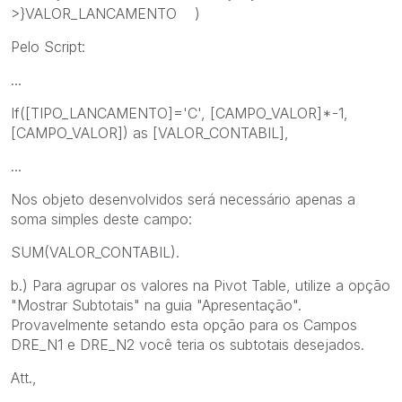
>}VALOR_LANCAMENTO )
Pelo Script:
...
If([TIPO_LANCAMENTO]='C', [CAMPO_VALOR]*-1,
[CAMPO_VALOR]) as [VALOR_CONTABIL],
...
Nos objeto desenvolvidos será necessário apenas a
soma simples deste campo:
SUM(VALOR_CONTABIL).
b.) Para agrupar os valores na Pivot Table, utilize a opção
"Mostrar Subtotais" na guia "Apresentação".
Provavelmente setando esta opção para os Campos
DRE_N1 e DRE_N2 você teria os subtotais desejados.
Att.,