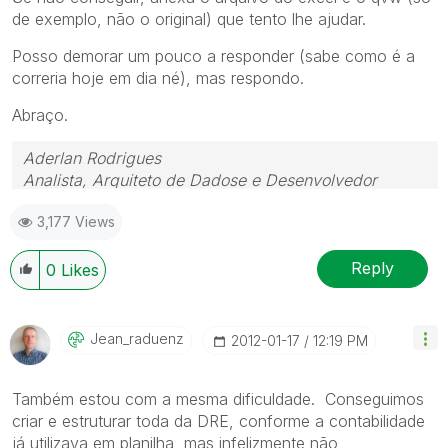
de exemplo, não o original) que tento lhe ajudar.
Posso demorar um pouco a responder (sabe como é a
correria hoje em dia né), mas respondo.
Abraço.
Aderlan Rodrigues
Analista, Arquiteto de Dadose e Desenvolvedor
 (41) 9 9917-0869  www.BIdeAZ.com.br 
3,177 Views
Youtube.com/bideaz  Instagram.com/bideaz.in
"Nada é tão inútil quanto fazer eficientemente o que
Reply
0
Likes
não deveria ser feito." (Peter Drucker)
Jean_raduenz
‎2012-01-17
12:19 PM
Também estou com a mesma dificuldade. Conseguimos
criar e estruturar toda da DRE, conforme a contabilidade
já utilizava em planilha, mas infelizmente não