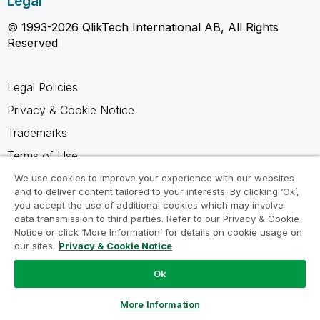
Legal
© 1993-2026 QlikTech International AB, All Rights
Reserved
Legal Policies
Privacy & Cookie Notice
Trademarks
Terms of Use
Legal Agreements
We use cookies to improve your experience with our websites
and to deliver content tailored to your interests. By clicking ‘Ok’,
Product Terms
you accept the use of additional cookies which may involve
data transmission to third parties. Refer to our Privacy & Cookie
Do not share my info
Notice or click ‘More Information’ for details on cookie usage on
our sites.
Privacy & Cookie Notice
Ok
Ask a Question
More Information