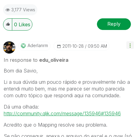
3,177 Views
Reply
0
Likes
Aderlanrm
‎2011-10-28
09:50 AM
In response to
edu_oliveira
Bom dia Savio,
Li a sua dúvida um pouco rápido e provavelmente não a
entendi muito bem, mas me parece ser muito parecida
com outro tópico que respondi aqui na comunidade.
Dá uma olhada:
http://community.qlik.com/message/135946#135946
Acredito que o Mapping resolve seu problema.
Se não conseguir, anexa o arquivo do excel e o qvw (só