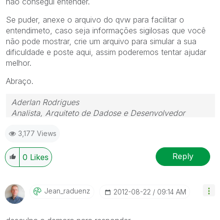
não consegui entender.
Se puder, anexe o arquivo do qvw para facilitar o
entendimeto, caso seja informações sigilosas que você
não pode mostrar, crie um arquivo para simular a sua
dificuldade e poste aqui, assim poderemos tentar ajudar
melhor.
Abraço.
Aderlan Rodrigues
Analista, Arquiteto de Dadose e Desenvolvedor
 (41) 9 9917-0869  www.BIdeAZ.com.br 
3,177 Views
Youtube.com/bideaz  Instagram.com/bideaz.in
"Nada é tão inútil quanto fazer eficientemente o que
Reply
0
Likes
não deveria ser feito." (Peter Drucker)
Jean_raduenz
‎2012-08-22
09:14 AM