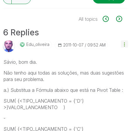
All topics
6 Replies
Edu_oliveira
‎2011-10-07
09:52 AM
Sávio, bom dia.
Não tenho aqui todas as soluções, mas duas sugestões
para seu problema.
a.) Substitua a Fórmula abaixo que está na Pivot Table :
SUM( {<TIPO_LANCAMENTO = {'D'}
>}VALOR_LANCAMENTO )
-
SUM( {<TIPO_LANCAMENTO = {'C'}