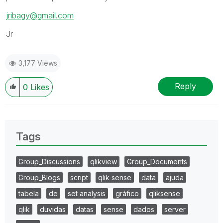
jribagy@gmail.com
Jr
3,177 Views
Reply
0
Likes
Tags
Group_Discussions
qlikview
Group_Documents
Group_Blogs
script
qlik sense
data
ajuda
tabela
de
set analysis
gráfico
qliksense
qlik
duvidas
datas
sense
dados
server