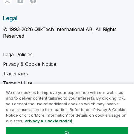
Legal
© 1993-2026 QlikTech International AB, All Rights
Reserved
Legal Policies
Privacy & Cookie Notice
Trademarks
Terms of Use
Legal Agreements
We use cookies to improve your experience with our websites
and to deliver content tailored to your interests. By clicking ‘Ok’,
Product Terms
you accept the use of additional cookies which may involve
data transmission to third parties. Refer to our Privacy & Cookie
Do not share my info
Notice or click ‘More Information’ for details on cookie usage on
our sites.
Privacy & Cookie Notice
Ok