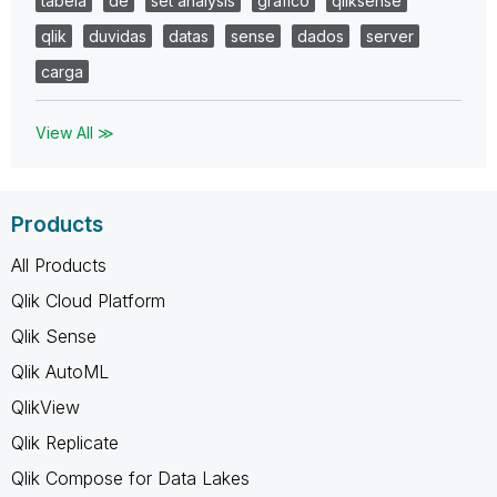
tabela
de
set analysis
gráfico
qliksense
qlik
duvidas
datas
sense
dados
server
carga
View All ≫
Products
All Products
Qlik Cloud Platform
Qlik Sense
Qlik AutoML
QlikView
Qlik Replicate
Qlik Compose for Data Lakes