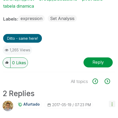
tabela dinamica
expression
Set Analysis
Labels
Ditto - same here!
1,265 Views
Reply
0
Likes
All topics
2 Replies
Afurtado
‎2017-05-19
07:23 PM