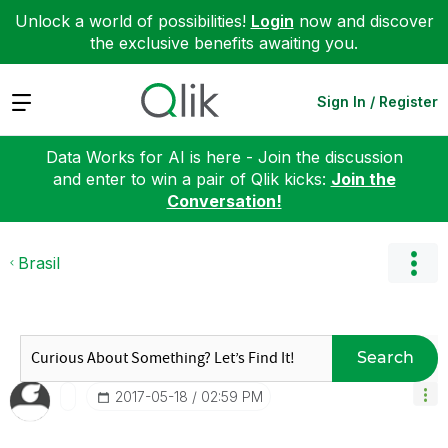
Unlock a world of possibilities!
Login
now and discover
the exclusive benefits awaiting you.
Expand
Sign In / Register
Data Works for AI is here - Join the discussion
and enter to win a pair of Qlik kicks:
Join the
Conversation!
Brasil
Search
‎2017-05-18
02:59 PM