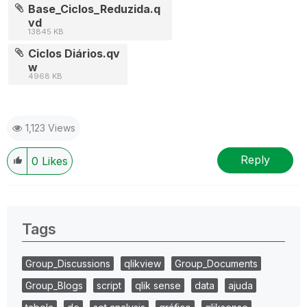
Base_Ciclos_Reduzida.q
vd
13845 KB
Ciclos Diários.qv
w
4968 KB
1,123 Views
Reply
0
Likes
Tags
Group_Discussions
qlikview
Group_Documents
Group_Blogs
script
qlik sense
data
ajuda