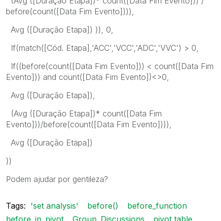
(Avg ([Duração Etapa])* count([Data Fim Evento])) /
before(count([Data Fim Evento]))),
Avg ([Duração Etapa]) )), 0,
If(match([Cód. Etapa],'ACC','VCC','ADC','VVC') > 0,
If((before(count([Data Fim Evento])) < count([Data Fim
Evento])) and count([Data Fim Evento])<>0,
Avg ([Duração Etapa]),
(Avg ([Duração Etapa])* count([Data Fim
Evento]))/before(count([Data Fim Evento]))),
Avg ([Duração Etapa])
))
Podem ajudar por gentileza?
Tags:
'set analysis'
before()
before_function
before_in_pivot
Group_Discussions
pivot table