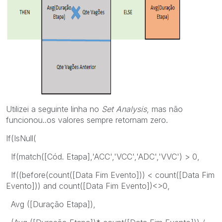
Utilizei a seguinte linha no
Set Analysis
, mas não
funcionou..os valores sempre retornam zero.
If(IsNull(
If(match([Cód. Etapa],'ACC','VCC','ADC','VVC') > 0,
If((before(count([Data Fim Evento])) < count([Data Fim
Evento])) and count([Data Fim Evento])<>0,
Avg ([Duração Etapa]),