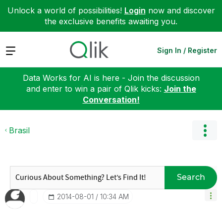
Unlock a world of possibilities!
Login
now and discover
the exclusive benefits awaiting you.
Expand
Sign In / Register
Data Works for AI is here - Join the discussion
and enter to win a pair of Qlik kicks:
Join the
Conversation!
Brasil
Search
‎2014-08-01
10:34 AM