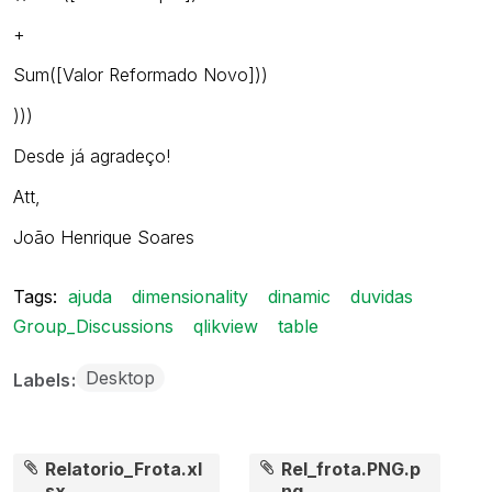
+
Sum([Valor Reformado Novo]))
)))
Desde já agradeço!
Att,
João Henrique Soares
Tags:
ajuda
dimensionality
dinamic
duvidas
Group_Discussions
qlikview
table
Desktop
Labels
Relatorio_Frota.xl
Rel_frota.PNG.p
sx
ng