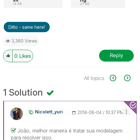
14 KB
27 KB
Ditto - same here!
3,360 Views
Reply
0
Likes
All topics
1 Solution
Nicolett_yuri
‎2014-08-04
10:37 PM
João, melhor maneira é tratar sua modelagem
para resolver isso.