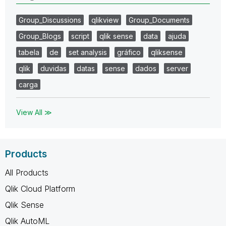
Group_Discussions
qlikview
Group_Documents
Group_Blogs
script
qlik sense
data
ajuda
tabela
de
set analysis
gráfico
qliksense
qlik
duvidas
datas
sense
dados
server
carga
View All ≫
Products
All Products
Qlik Cloud Platform
Qlik Sense
Qlik AutoML