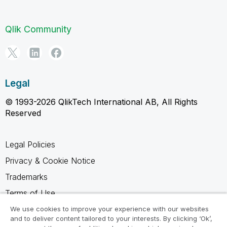
Qlik Community
Legal
© 1993-2026 QlikTech International AB, All Rights
Reserved
Legal Policies
Privacy & Cookie Notice
Trademarks
Terms of Use
Legal Agreements
We use cookies to improve your experience with our websites
and to deliver content tailored to your interests. By clicking ‘Ok’,
Product Terms