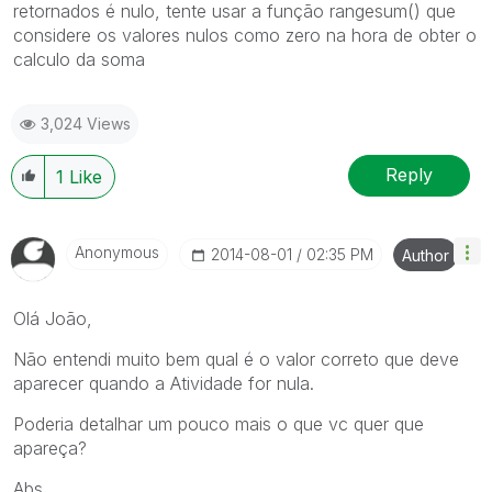
retornados é nulo, tente usar a função rangesum() que
considere os valores nulos como zero na hora de obter o
calculo da soma
3,024 Views
Reply
1
Like
Anonymous
‎2014-08-01
02:35 PM
Author
Olá João,
Não entendi muito bem qual é o valor correto que deve
aparecer quando a Atividade for nula.
Poderia detalhar um pouco mais o que vc quer que
apareça?
Abs.