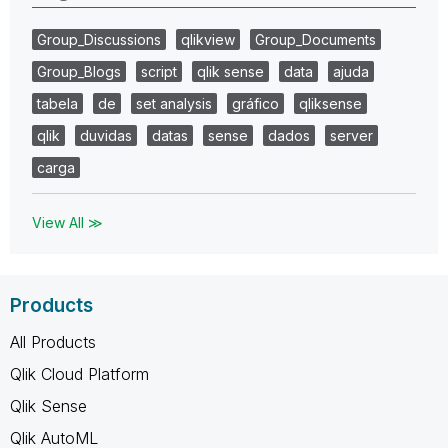
Group_Discussions
qlikview
Group_Documents
Group_Blogs
script
qlik sense
data
ajuda
tabela
de
set analysis
gráfico
qliksense
qlik
duvidas
datas
sense
dados
server
carga
View All ≫
Products
All Products
Qlik Cloud Platform
Qlik Sense
Qlik AutoML