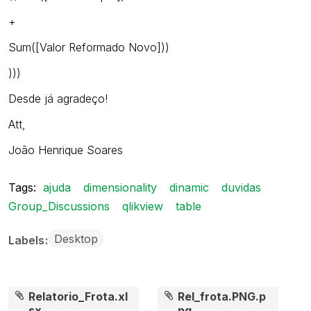
+
Sum([Valor Reformado Novo]))
)))
Desde já agradeço!
Att,
João Henrique Soares
Tags:
ajuda
dimensionality
dinamic
duvidas
Group_Discussions
qlikview
table
Desktop
Labels
Relatorio_Frota.xl
Rel_frota.PNG.p
sx
ng