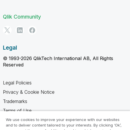
Qlik Community
Legal
© 1993-2026 QlikTech International AB, All Rights
Reserved
Legal Policies
Privacy & Cookie Notice
Trademarks
Terms of Use
Legal Agreements
We use cookies to improve your experience with our websites
and to deliver content tailored to your interests. By clicking ‘Ok’,
Product Terms