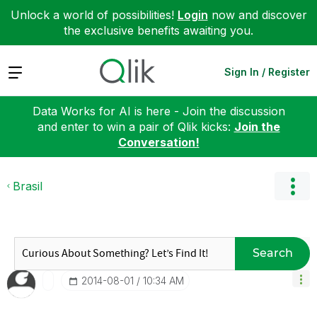
Unlock a world of possibilities!
Login
now and discover
the exclusive benefits awaiting you.
Expand
Sign In / Register
Data Works for AI is here - Join the discussion
and enter to win a pair of Qlik kicks:
Join the
Conversation!
Brasil
Search
‎2014-08-01
10:34 AM