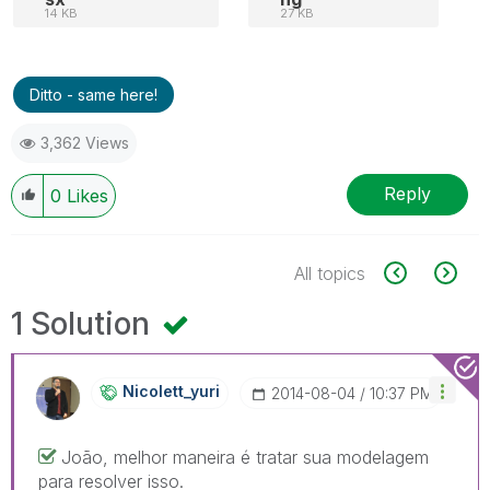
14 KB
27 KB
Ditto - same here!
3,362 Views
Reply
0
Likes
All topics
1 Solution
Nicolett_yuri
‎2014-08-04
10:37 PM
João, melhor maneira é tratar sua modelagem
para resolver isso.