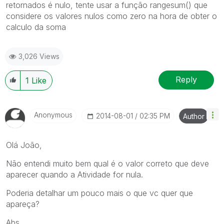
retornados é nulo, tente usar a função rangesum() que
considere os valores nulos como zero na hora de obter o
calculo da soma
3,026 Views
Reply
1
Like
Anonymous
‎2014-08-01
02:35 PM
Author
Olá João,
Não entendi muito bem qual é o valor correto que deve
aparecer quando a Atividade for nula.
Poderia detalhar um pouco mais o que vc quer que
apareça?
Abs.