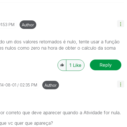
01:53 PM
Author
o um dos valores retornados é nulo, tente usar a função
es nulos como zero na hora de obter o calculo da soma
Reply
1
Like
014-08-01
02:35 PM
Author
or correto que deve aparecer quando a Atividade for nula.
que vc quer que apareça?