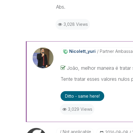
Abs.
3,028 Views
Nicolett_yuri
Partner Ambass
João, melhor maneira é tratar
Tente tratar esses valores nulos 
Ditto - same here!
3,029 Views
Not applicable
‎2014-08-08