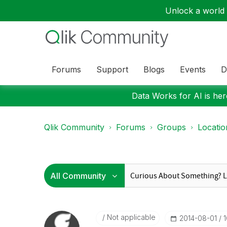
Unlock a world o
Forums
Support
Blogs
Events
D
Data Works for AI is here
Qlik Community
Forums
Groups
Locati
Not applicable
‎2014-08-01