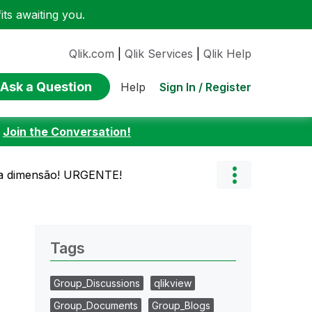
ts awaiting you.
Qlik.com
|
Qlik Services
|
Qlik Help
Ask a Question
Sign In / Register
Help
:
Join the Conversation!
ada dimensão! URGENTE!
Tags
Group_Discussions
qlikview
Group_Documents
Group_Blogs