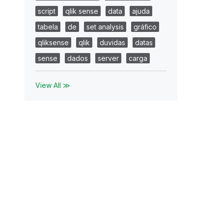
script
qlik sense
data
ajuda
tabela
de
set analysis
gráfico
qliksense
qlik
duvidas
datas
sense
dados
server
carga
View All ≫