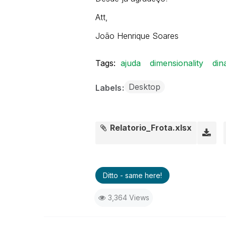
Att,
João Henrique Soares
Tags:
ajuda
dimensionality
din
Desktop
Labels
Relatorio_Frota.xlsx
Ditto - same here!
3,364 Views