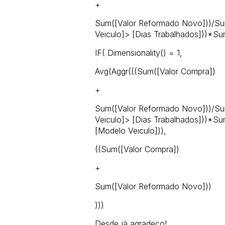
+
Sum([Valor Reformado Novo]))/Sum
Veiculo]> [Dias Trabalhados]))*Su
IF( Dimensionality() = 1,
Avg(Aggr(((Sum([Valor Compra])
+
Sum([Valor Reformado Novo]))/Sum
Veiculo]> [Dias Trabalhados]))*Sum
[Modelo Veiculo])),
((Sum([Valor Compra])
+
Sum([Valor Reformado Novo]))
)))
Desde já agradeço!