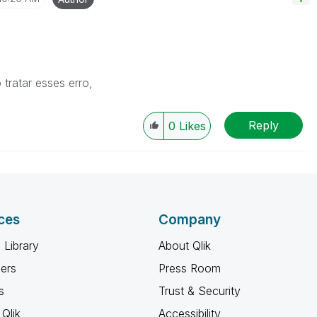
tratar esses erro,
Reply
0
Likes
ces
Company
 Library
About Qlik
ners
Press Room
s
Trust & Security
Qlik
Accessibility