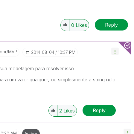
Reply
0
Likes
ador/MVP
‎2014-08-04
10:37 PM
 sua modelagem para resolver isso.
para um valor qualquer, ou simplesmente a string nulo.
Reply
2
Likes
10:20 AM
Author