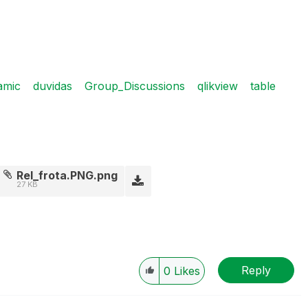
amic
duvidas
Group_Discussions
qlikview
table
Rel_frota.PNG.png
27 KB
Reply
0
Likes