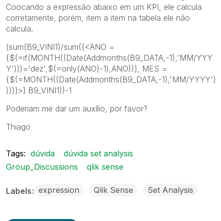
Coocando a expressão abaixo em um KPI, ele calcula
corretamente, porém, item a item na tabela ele não
calcula.
(sum(B9_VINI1)/sum({<ANO =
{$(=if(MONTH((Date(Addmonths(B9_DATA,-1),'MM/YYY
Y')))='dez',$(=only(ANO)-1),ANO))}, MES =
{$(=MONTH((Date(Addmonths(B9_DATA,-1),'MM/YYYY')
)))}>} B9_VINI1))-1
Poderiam me dar um auxílio, por favor?
Thiago
Tags:
dúvida
dúvida set analysis
Group_Discussions
qlik sense
expression
Qlik Sense
Set Analysis
Labels