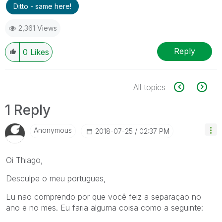
Ditto - same here!
2,361 Views
Reply
0
Likes
All topics
1 Reply
Anonymous
‎2018-07-25
02:37 PM
Oi Thiago,
Desculpe o meu portugues,
Eu nao comprendo por que você feiz a separação no
ano e no mes. Eu faria alguma coisa como a seguinte: