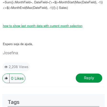
=Sum({<MonthField=, DateField={'>=$(=MonthStart(Max(DateField), -1))
<=$(=MonthEnd(Max(DateField), -1))'}>} Sales)
how to show last month data with current month selection
Espero seja de ajuda,
Josefina
2,208 Views
Reply
0
Likes
Tags