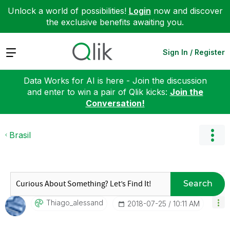
Unlock a world of possibilities!
Login
now and discover
the exclusive benefits awaiting you.
Expand
Sign In / Register
Data Works for AI is here - Join the discussion
and enter to win a pair of Qlik kicks:
Join the
Conversation!
Brasil
Search
Thiago_alessand
‎2018-07-25
10:11 AM