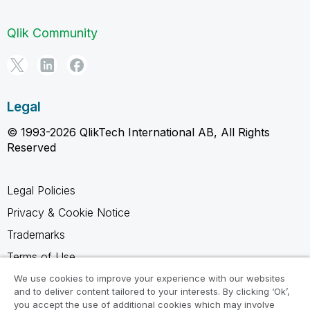
Qlik Community
Legal
© 1993-2026 QlikTech International AB, All Rights
Reserved
Legal Policies
Privacy & Cookie Notice
Trademarks
Terms of Use
Legal Agreements
We use cookies to improve your experience with our websites
and to deliver content tailored to your interests. By clicking ‘Ok’,
Product Terms
you accept the use of additional cookies which may involve