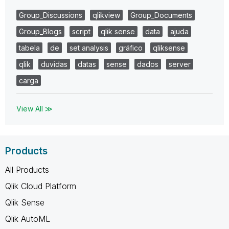
Group_Discussions
qlikview
Group_Documents
Group_Blogs
script
qlik sense
data
ajuda
tabela
de
set analysis
gráfico
qliksense
qlik
duvidas
datas
sense
dados
server
carga
View All ≫
Products
All Products
Qlik Cloud Platform
Qlik Sense
Qlik AutoML