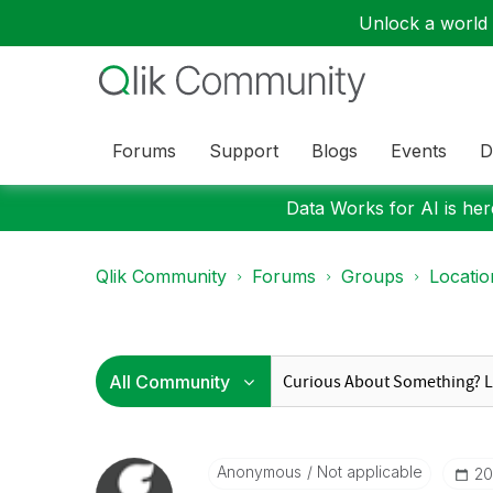
Unlock a world o
Forums
Support
Blogs
Events
D
Data Works for AI is here
Qlik Community
Forums
Groups
Locati
Anonymous
Not applicable
‎2