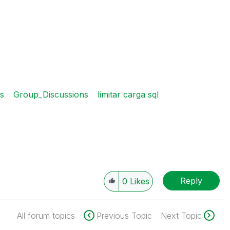
s
Group_Discussions
limitar carga sql
Reply
0
Likes
All forum topics
Previous Topic
Next Topic