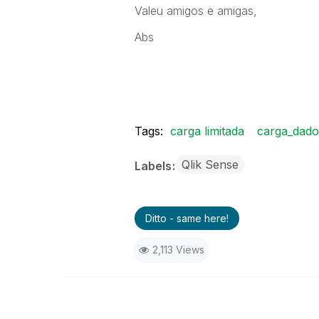
Valeu amigos e amigas,
Abs
Tags:
carga limitada
carga_dado
Qlik Sense
Labels
Ditto - same here!
2,113 Views