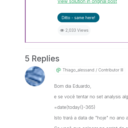
View solution in original post
Ditto - same here!
2,033 Views
5 Replies
Thiago_alessand
Contributor III
Bom dia Eduardo,
e se você tentar no set analysis a
=date(today()-365)
Isto trará a data de "hoje" no ano a