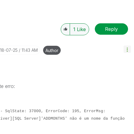
Reply
1
Like
018-07-25
11:43 AM
Author
e erro:
 - SqlState: 37000, ErrorCode: 195, ErrorMsg:
river][SQL Server]'ADDMONTHS' não é um nome da função