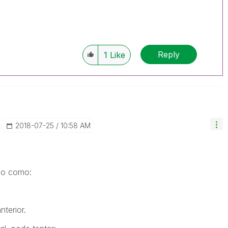
Reply
1
Like
‎2018-07-25
10:58 AM
lgo como:
nterior.