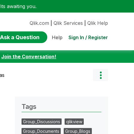
ts awaiting you.
Qlik.com
|
Qlik Services
|
Qlik Help
Ask a Question
Sign In / Register
Help
:
Join the Conversation!
as
Tags
Group_Discussions
qlikview
Group_Documents
Group_Blogs