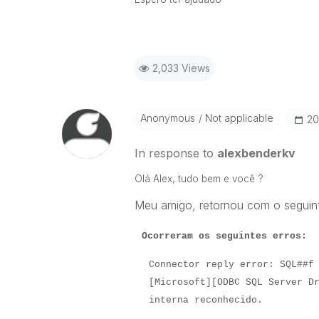
2,033 Views
Anonymous
Not applicable
‎2
In response to
alexbenderkv
Olá Alex, tudo bem e você ?
Meu amigo, retornou com o seguint
Ocorreram os seguintes erros:
Connector reply error: SQL##f
[Microsoft][ODBC SQL Server D
interna reconhecido.