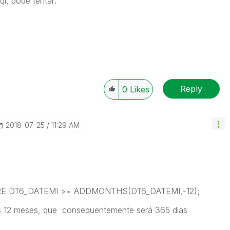
l, pode tentar:
Reply
0
Likes
‎2018-07-25
11:29 AM
ERE DT6_DATEMI >= ADDMONTHS(DT6_DATEMI,-12);
os 12 meses, que consequentemente será 365 dias