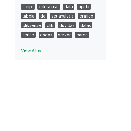
script
qlik sense
data
ajuda
tabela
de
set analysis
gráfico
qliksense
qlik
duvidas
datas
sense
dados
server
carga
View All ≫