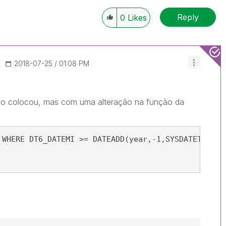
Reply
0
Likes
‎2018-07-25
01:08 PM
go colocou, mas com uma alteração na função da
 WHERE DT6_DATEMI >= DATEADD(year,-1,SYSDATETIME()