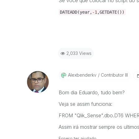
Se você que colocar no script do sq
DATEADD
(
year
,
-1
,
GETDATE
())
2,033 Views
Alexbenderkv
Contributor III
Bom dia Eduardo, tudo bem?
Veja se assim funciona:
FROM "Qlik_Sense".dbo.DT6 WH
Assim irá mostrar sempre os ultim
Espero ter ajudado