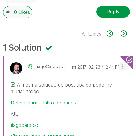
Reply
0
Likes
All topics
1 Solution
TiagoCardoso
‎2017-02-23
12:44 PM
A mesma solução do post abaixo pode lhe
ajudar amigo.
Determinando Filtro de dados
Att,
tiagocardoso