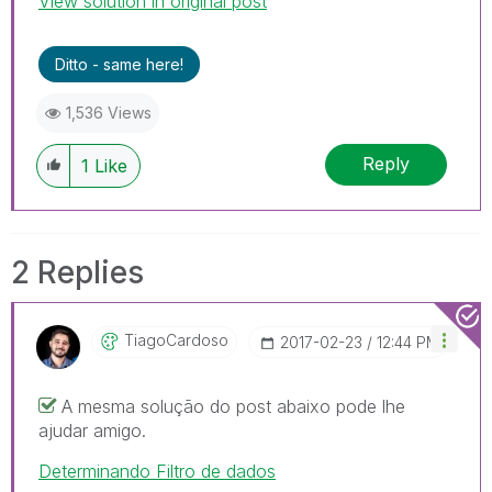
View solution in original post
Ditto - same here!
1,536 Views
Reply
1
Like
2 Replies
TiagoCardoso
‎2017-02-23
12:44 PM
A mesma solução do post abaixo pode lhe
ajudar amigo.
Determinando Filtro de dados