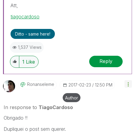
Att,
tiagocardoso
Ditto - same here!
1,537 Views
Reply
1
Like
Ronanseleme
‎2017-02-23
12:50 PM
Author
In response to
TiagoCardoso
Obrigado !!
Dupliquei o post sem querer.