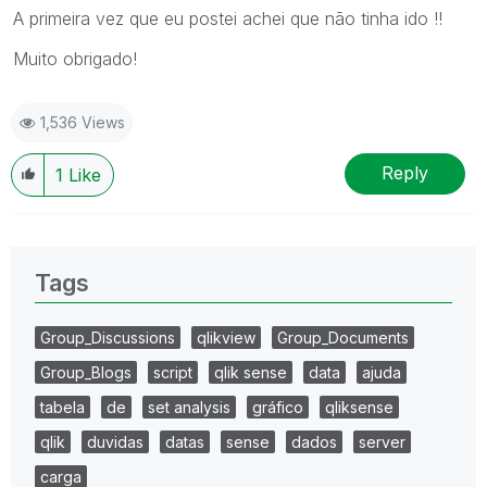
A primeira vez que eu postei achei que não tinha ido !!
Muito obrigado!
1,536 Views
Reply
1
Like
Tags
Group_Discussions
qlikview
Group_Documents
Group_Blogs
script
qlik sense
data
ajuda
tabela
de
set analysis
gráfico
qliksense
qlik
duvidas
datas
sense
dados
server
carga