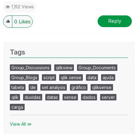
1,152 Views
Reply
0
Likes
Tags
Group_Discussions
qlikview
Group_Documents
Group_Blogs
script
qlik sense
data
ajuda
tabela
de
set analysis
gráfico
qliksense
qlik
duvidas
datas
sense
dados
server
carga
View All ≫