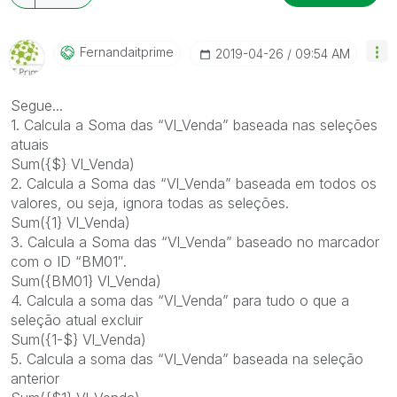
Fernandaitprime
‎2019-04-26
09:54 AM
Segue...
1. Calcula a Soma das “Vl_Venda” baseada nas seleções
atuais
Sum({$} Vl_Venda)
2. Calcula a Soma das “Vl_Venda” baseada em todos os
valores, ou seja, ignora todas as seleções.
Sum({1} Vl_Venda)
3. Calcula a Soma das “Vl_Venda” baseado no marcador
com o ID “BM01″.
Sum({BM01} Vl_Venda)
4. Calcula a soma das “Vl_Venda” para tudo o que a
seleção atual excluir
Sum({1-$} Vl_Venda)
5. Calcula a soma das “Vl_Venda” baseada na seleção
anterior