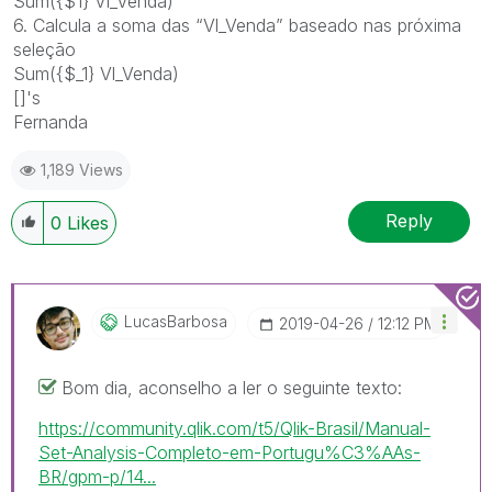
Sum({$1} Vl_Venda)
6. Calcula a soma das “Vl_Venda” baseado nas próxima
seleção
Sum({$_1} Vl_Venda)
[]'s
Fernanda
1,189 Views
Reply
0
Likes
LucasBarbosa
‎2019-04-26
12:12 PM
Bom dia, aconselho a ler o seguinte texto:
https://community.qlik.com/t5/Qlik-Brasil/Manual-
Set-Analysis-Completo-em-Portugu%C3%AAs-
BR/gpm-p/14...