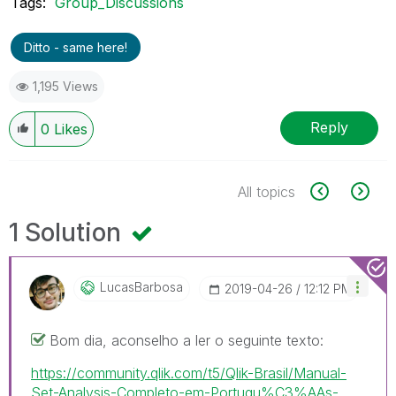
Tags:
Group_Discussions
Ditto - same here!
1,195 Views
Reply
0
Likes
All topics
1 Solution
LucasBarbosa
‎2019-04-26
12:12 PM
Bom dia, aconselho a ler o seguinte texto:
https://community.qlik.com/t5/Qlik-Brasil/Manual-
Set-Analysis-Completo-em-Portugu%C3%AAs-