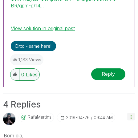
BR/gpm-p/14...
View solution in original post
Ditto - same here!
1,183 Views
Reply
0
Likes
4 Replies
RafaMartins
‎2019-04-26
09:44 AM
Bom dia,