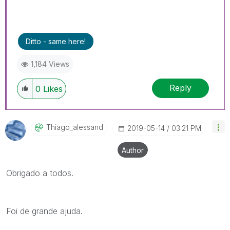
Ditto - same here!
1,184 Views
Reply
0
Likes
Thiago_alessand
‎2019-05-14
03:21 PM
Author
Obrigado a todos.
Foi de grande ajuda.