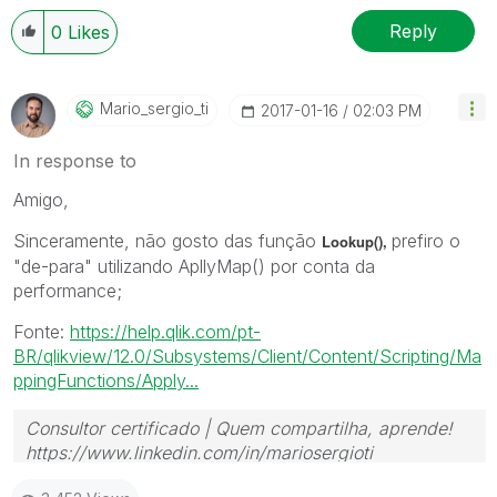
Reply
0
Likes
Mario_sergio_ti
‎2017-01-16
02:03 PM
In response to
Amigo,
Sinceramente, não gosto das função
prefiro o
Lookup(),
"de-para" utilizando ApllyMap() por conta da
performance;
Fonte:
https://help.qlik.com/pt-
BR/qlikview/12.0/Subsystems/Client/Content/Scripting/Ma
ppingFunctions/Apply...
Consultor certificado | Quem compartilha, aprende!
https://www.linkedin.com/in/mariosergioti