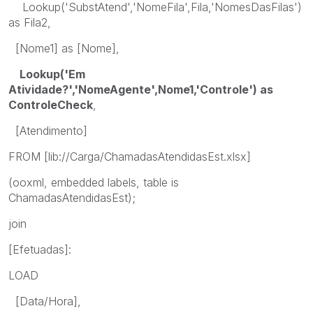
Lookup('SubstAtend','NomeFila',Fila,'NomesDasFilas')
as Fila2,
[Nome1] as [Nome],
Lookup('Em
Atividade?','NomeAgente',Nome1,'Controle') as
ControleCheck
,
[Atendimento]
FROM [lib://Carga/ChamadasAtendidasEst.xlsx]
(ooxml, embedded labels, table is
ChamadasAtendidasEst);
join
[Efetuadas]:
LOAD
[Data/Hora],