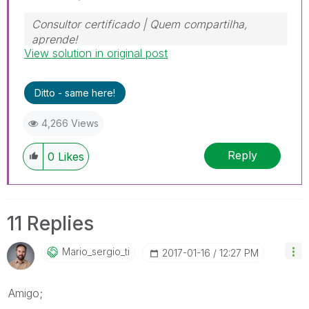
Consultor certificado | Quem compartilha,
aprende!
View solution in original post
https://www.linkedin.com/in/mariosergioti
Ditto - same here!
4,266 Views
Reply
0
Likes
11 Replies
Mario_sergio_ti
‎2017-01-16
12:27 PM
Amigo;