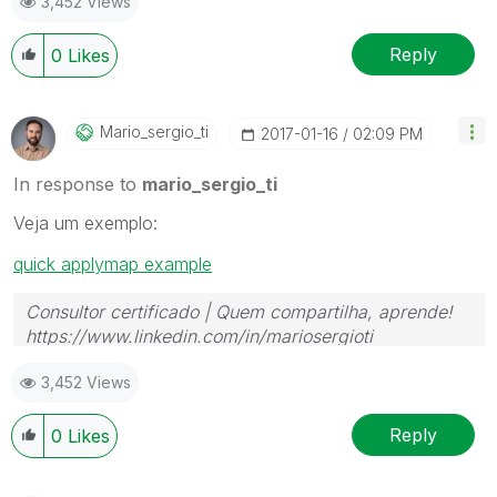
3,452 Views
Reply
0
Likes
Mario_sergio_ti
‎2017-01-16
02:09 PM
In response to
mario_sergio_ti
Veja um exemplo:
quick applymap example
Consultor certificado | Quem compartilha, aprende!
https://www.linkedin.com/in/mariosergioti
3,452 Views
Reply
0
Likes