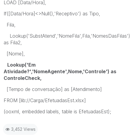
LOAD [Data/Hora],
If([Data/Hora]<>Null(),'Receptivo') as Tipo,
Fila,
Lookup('SubstAtend','NomeFila',Fila,'NomesDasFilas')
as Fila2,
[Nome],
Lookup('Em
Atividade?','NomeAgente',Nome,'Controle') as
ControleCheck,
[Tempo de conversação] as [Atendimento]
FROM [lib://Carga/EfetuadasEst.xlsx]
(ooxml, embedded labels, table is EfetuadasEst);
3,452 Views