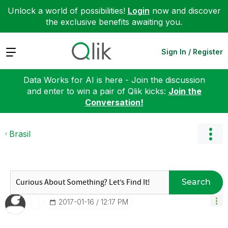
Unlock a world of possibilities!
Login
now and discover
the exclusive benefits awaiting you.
Expand
Sign In / Register
Data Works for AI is here - Join the discussion
and enter to win a pair of Qlik kicks:
Join the
Conversation!
Brasil
Search
‎2017-01-16
12:17 PM