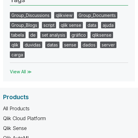
Group_Discussions
qlikview
Group_Documents
Group_Blogs
script
qlik sense
data
ajuda
tabela
de
set analysis
gráfico
qliksense
qlik
duvidas
datas
sense
dados
server
carga
View All ≫
Products
All Products
Qlik Cloud Platform
Qlik Sense