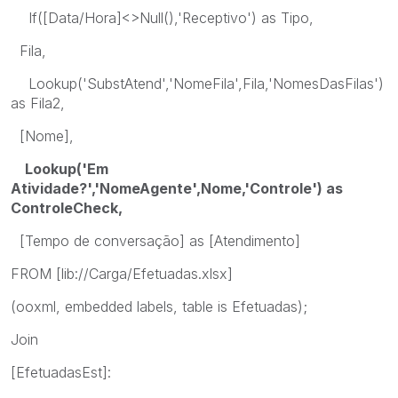
If([Data/Hora]<>Null(),'Receptivo') as Tipo,
Fila,
Lookup('SubstAtend','NomeFila',Fila,'NomesDasFilas')
as Fila2,
[Nome],
Lookup('Em
Atividade?','NomeAgente',Nome,'Controle') as
ControleCheck,
[Tempo de conversação] as [Atendimento]
FROM [lib://Carga/Efetuadas.xlsx]
(ooxml, embedded labels, table is Efetuadas);
Join
[EfetuadasEst]: