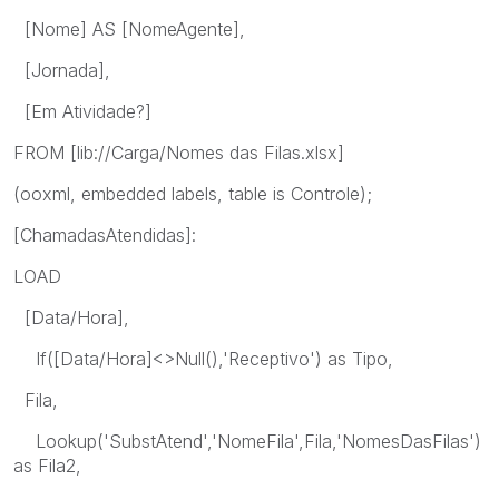
[Nome] AS [NomeAgente],
[Jornada],
[Em Atividade?]
FROM [lib://Carga/Nomes das Filas.xlsx]
(ooxml, embedded labels, table is Controle);
[ChamadasAtendidas]:
LOAD
[Data/Hora],
If([Data/Hora]<>Null(),'Receptivo') as Tipo,
Fila,
Lookup('SubstAtend','NomeFila',Fila,'NomesDasFilas')
as Fila2,