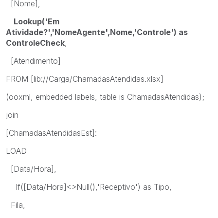
[Nome],
Lookup('Em
Atividade?','NomeAgente',Nome,'Controle') as
ControleCheck
,
[Atendimento]
FROM [lib://Carga/ChamadasAtendidas.xlsx]
(ooxml, embedded labels, table is ChamadasAtendidas);
join
[ChamadasAtendidasEst]:
LOAD
[Data/Hora],
If([Data/Hora]<>Null(),'Receptivo') as Tipo,
Fila,