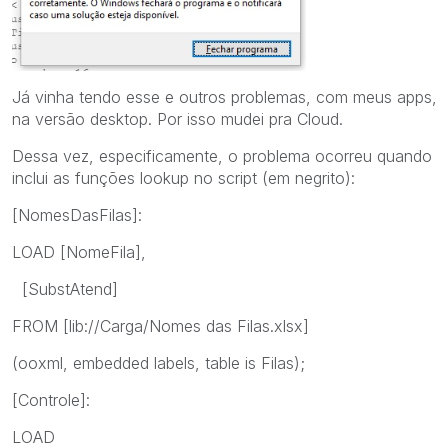
Já vinha tendo esse e outros problemas, com meus apps,
na versão desktop. Por isso mudei pra Cloud.
Dessa vez, especificamente, o problema ocorreu quando
inclui as funções lookup no script (em negrito):
[NomesDasFilas]:
LOAD [NomeFila],
[SubstAtend]
FROM [lib://Carga/Nomes das Filas.xlsx]
(ooxml, embedded labels, table is Filas);
[Controle]:
LOAD