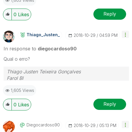
1,605 Views
Reply
0
Likes
Thiago_Justen_
‎2018-10-29
04:59 PM
In response to
diegocardoso90
Qual o erro?
Thiago Justen Teixeira Gonçalves
Farol BI
WhatsApp: 24 98152-1675
1,605 Views
Skype: justen.thiago
Reply
0
Likes
Diegocardoso90
‎2018-10-29
05:13 PM