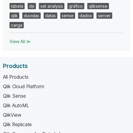
tabela
de
set analysis
gráfico
qliksense
qlik
duvidas
datas
sense
dados
server
carga
View All ≫
Products
All Products
Qlik Cloud Platform
Qlik Sense
Qlik AutoML
QlikView
Qlik Replicate