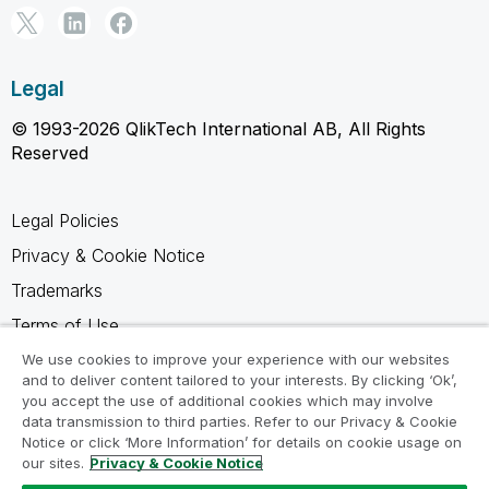
Legal
© 1993-2026 QlikTech International AB, All Rights
Reserved
Legal Policies
Privacy & Cookie Notice
Trademarks
Terms of Use
Legal Agreements
We use cookies to improve your experience with our websites
and to deliver content tailored to your interests. By clicking ‘Ok’,
Product Terms
you accept the use of additional cookies which may involve
data transmission to third parties. Refer to our Privacy & Cookie
Do not share my info
Notice or click ‘More Information’ for details on cookie usage on
our sites.
Privacy & Cookie Notice