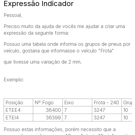
Expressão Indicador
Pessoal,
Preciso muito da ajuda de vocês me ajudar a criar uma
expressão da seguinte forma:
Possuo uma tabela onde informa os grupos de pneus por
veículo, gostaria que informasse o veículo "Frota"
que tivesse uma variação de 2 mm.
Exemplo:
Posição
Nº Fogo
Eixo
Frota - 240
Grup
ETEE4
36400
7
3247
10
ETEI4
36399
7
3247
10
Possuo estas informações, porém necessito que a