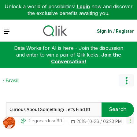
Unlock a world of possibilities!
Login
now and discover
the exclusive benefits awaiting you.
Expand
Sign In / Register
Data Works for AI is here - Join the discussion
and enter to win a pair of Qlik kicks:
Join the
Conversation!
Brasil
Search
Diegocardoso90
‎2018-10-26
03:23 PM