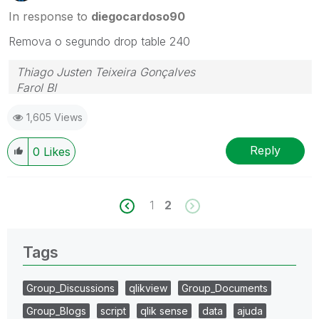
In response to
diegocardoso90
Remova o segundo drop table 240
Thiago Justen Teixeira Gonçalves
Farol BI
WhatsApp: 24 98152-1675
1,605 Views
Skype: justen.thiago
Reply
0
Likes
1
2
Tags
Group_Discussions
qlikview
Group_Documents
Group_Blogs
script
qlik sense
data
ajuda