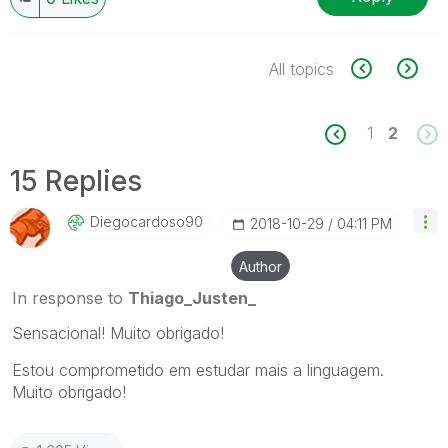
All topics
1
2
15 Replies
Diegocardoso90
‎2018-10-29
04:11 PM
Author
In response to
Thiago_Justen_
Sensacional! Muito obrigado!
Estou comprometido em estudar mais a linguagem.
Muito obrigado!