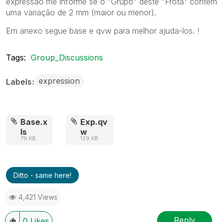
expressão me informe se o "Grupo" deste "Frota" contém
uma variação de 2 mm (maior ou menor).
Em anexo segue base e qvw para melhor ajuda-los. !
Tags:
Group_Discussions
expression
Labels
Base.x
Exp.qv
ls
w
79 KB
129 KB
Ditto - same here!
4,421 Views
Reply
0
Likes