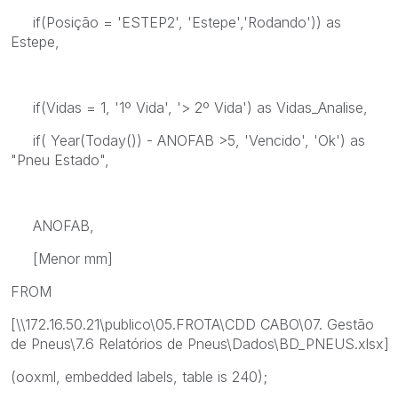
if(Posição = 'ESTEP2', 'Estepe','Rodando')) as
Estepe,
if(Vidas = 1, '1º Vida', '> 2º Vida') as Vidas_Analise,
if( Year(Today()) - ANOFAB >5, 'Vencido', 'Ok') as
"Pneu Estado",
ANOFAB,
[Menor mm]
FROM
[\\172.16.50.21\publico\05.FROTA\CDD CABO\07. Gestão
de Pneus\7.6 Relatórios de Pneus\Dados\BD_PNEUS.xlsx]
(ooxml, embedded labels, table is 240);