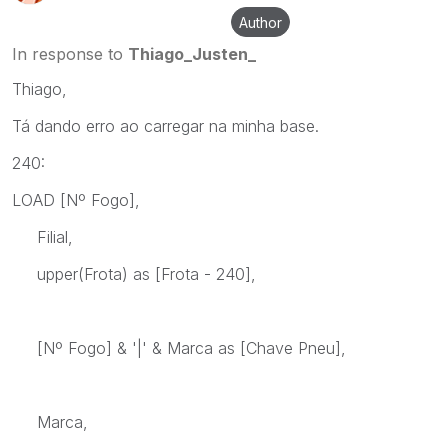
Author
In response to
Thiago_Justen_
Thiago,
Tá dando erro ao carregar na minha base.
240:
LOAD [Nº Fogo],
Filial,
upper(Frota) as [Frota - 240],
[Nº Fogo] & '|' & Marca as [Chave Pneu],
Marca,