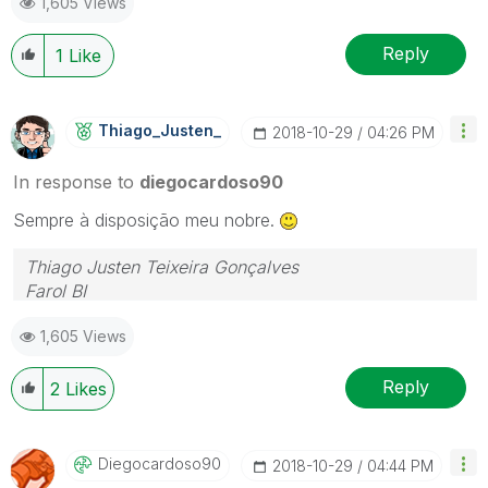
1,605 Views
Reply
1
Like
Thiago_Justen_
‎2018-10-29
04:26 PM
In response to
diegocardoso90
Sempre à disposição meu nobre.
Thiago Justen Teixeira Gonçalves
Farol BI
WhatsApp: 24 98152-1675
1,605 Views
Skype: justen.thiago
Reply
2
Likes
Diegocardoso90
‎2018-10-29
04:44 PM