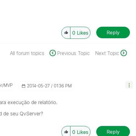
Reply
0
Likes
All forum topics
Previous Topic
Next Topic
or/MVP
‎2014-05-27
01:36 PM
ra execução de relatório.
ld de seu QvServer?
Reply
0
Likes