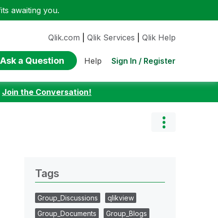
ts awaiting you.
Qlik.com
|
Qlik Services
|
Qlik Help
Ask a Question
Sign In / Register
Help
:
Join the Conversation!
Tags
Group_Discussions
qlikview
Group_Documents
Group_Blogs