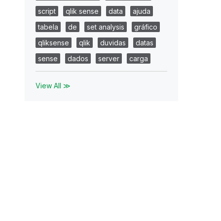
script
qlik sense
data
ajuda
tabela
de
set analysis
gráfico
qliksense
qlik
duvidas
datas
sense
dados
server
carga
View All ≫