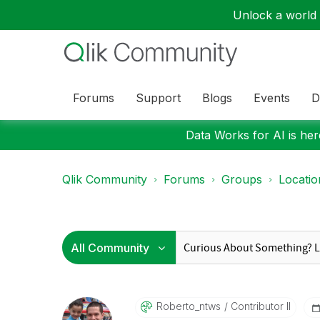
Unlock a world o
Forums
Support
Blogs
Events
D
Data Works for AI is here
Qlik Community
Forums
Groups
Locati
Roberto_ntws
Contributor II