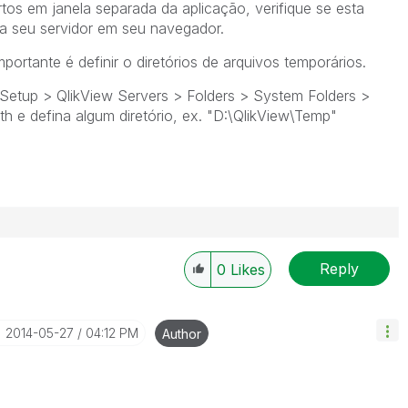
tos em janela separada da aplicação, verifique se esta
ara seu servidor em seu navegador.
ortante é definir o diretórios de arquivos temporários.
etup > QlikView Servers > Folders > System Folders >
th e defina algum diretório, ex. "D:\QlikView\Temp"
Reply
0
Likes
‎2014-05-27
04:12 PM
Author