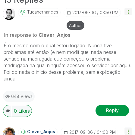
Tucahernandes
‎2017-09-06
03:50 PM
Author
In response to
Clever_Anjos
É o mesmo com o qual estou logado. Nunca tive
problemas até então (e nem modifiquei nada nesse
sentido na madrugada que começou o problema -
madrugada na qual ninguém acessou o servidor por aqui).
Foi do nada o início desse problema, sem explicação
ainda.
648 Views
Reply
0
Likes
Clever_Anjos
‎2017-09-06
04:00 PM