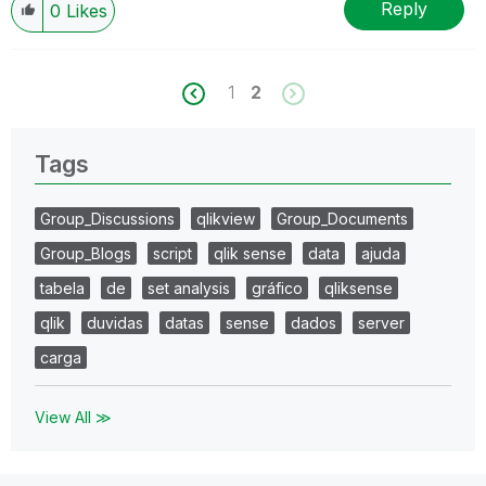
Reply
0
Likes
1
2
Tags
Group_Discussions
qlikview
Group_Documents
Group_Blogs
script
qlik sense
data
ajuda
tabela
de
set analysis
gráfico
qliksense
qlik
duvidas
datas
sense
dados
server
carga
View All ≫