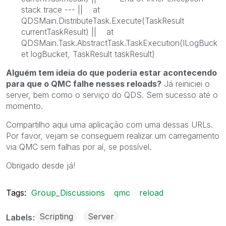
stack trace --- || at
QDSMain.DistributeTask.Execute(TaskResult
currentTaskResult) || at
QDSMain.Task.AbstractTask.TaskExecution(ILogBuck
et logBucket, TaskResult taskResult)
Alguém tem ideia do que poderia estar acontecendo
para que o QMC falhe nesses reloads?
Já reiniciei o
server, bem como o serviço do QDS. Sem sucesso até o
momento.
Compartilho aqui uma aplicação com uma dessas URLs.
Por favor, vejam se conseguem realizar um carregamento
via QMC sem falhas por aí, se possível.
Obrigado desde já!
Tags:
Group_Discussions
qmc
reload
Scripting
Server
Labels