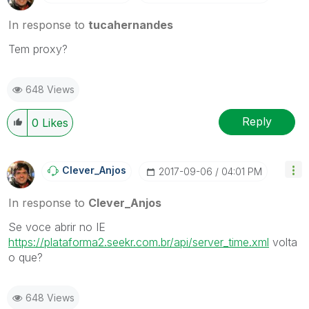
In response to
tucahernandes
Tem proxy?
648 Views
Reply
0
Likes
Clever_Anjos
‎2017-09-06
04:01 PM
In response to
Clever_Anjos
Se voce abrir no IE
https://plataforma2.seekr.com.br/api/server_time.xml
volta
o que?
648 Views