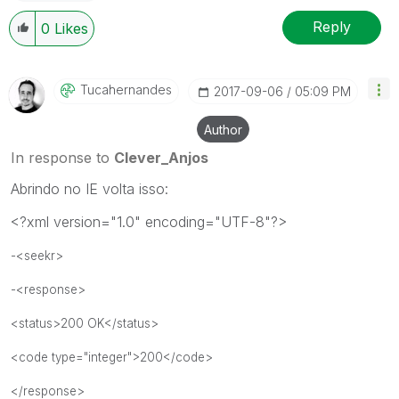
Reply
0
Likes
Tucahernandes
‎2017-09-06
05:09 PM
Author
In response to
Clever_Anjos
Abrindo no IE volta isso:
<?xml version="1.0" encoding="UTF-8"?>
-<seekr>
-<response>
<status>200 OK</status>
<code type="integer">200</code>
</response>