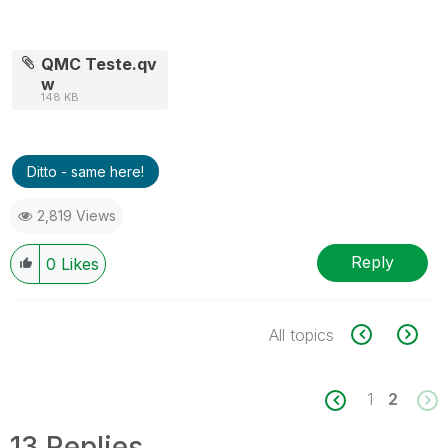
QMC Teste.qv
w
148 KB
Ditto - same here!
2,819 Views
Reply
0
Likes
All topics
1
2
13 Replies