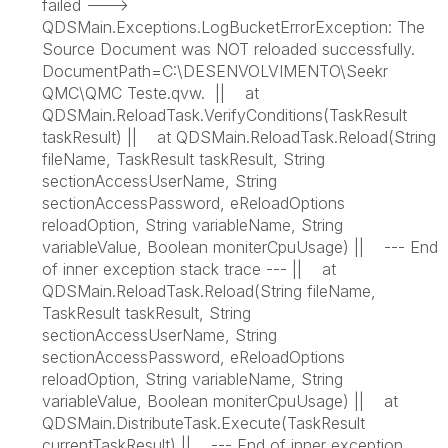
failed --->
QDSMain.Exceptions.LogBucketErrorException: The
Source Document was NOT reloaded successfully.
DocumentPath=C:\DESENVOLVIMENTO\Seekr
QMC\QMC Teste.qvw. || at
QDSMain.ReloadTask.VerifyConditions(TaskResult
taskResult) || at QDSMain.ReloadTask.Reload(String
fileName, TaskResult taskResult, String
sectionAccessUserName, String
sectionAccessPassword, eReloadOptions
reloadOption, String variableName, String
variableValue, Boolean moniterCpuUsage) || --- End
of inner exception stack trace --- || at
QDSMain.ReloadTask.Reload(String fileName,
TaskResult taskResult, String
sectionAccessUserName, String
sectionAccessPassword, eReloadOptions
reloadOption, String variableName, String
variableValue, Boolean moniterCpuUsage) || at
QDSMain.DistributeTask.Execute(TaskResult
currentTaskResult) || --- End of inner exception