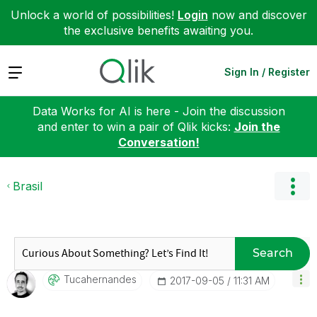
Unlock a world of possibilities!
Login
now and discover
the exclusive benefits awaiting you.
Expand
Sign In / Register
Data Works for AI is here - Join the discussion
and enter to win a pair of Qlik kicks:
Join the
Conversation!
Brasil
Search
Tucahernandes
‎2017-09-05
11:31 AM